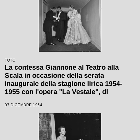
FOTO
La contessa Giannone al Teatro alla
Scala in occasione della serata
inaugurale della stagione lirica 1954-
1955 con l'opera "La Vestale", di
Gaspare Spontini, diretta da Antonino
07 DICEMBRE 1954
Votto, con la regia di Luchino Visconti