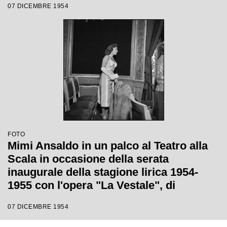
07 DICEMBRE 1954
Votto, con la regia di Luchino Visconti
FOTO
Mimi Ansaldo in un palco al Teatro alla
Scala in occasione della serata
inaugurale della stagione lirica 1954-
1955 con l'opera "La Vestale", di
Gaspare Spontini, diretta da Antonino
07 DICEMBRE 1954
Votto, con la regia di Luchino Visconti