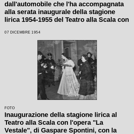
dall'automobile che l'ha accompagnata
alla serata inaugurale della stagione
lirica 1954-1955 del Teatro alla Scala con
l'opera "La Vestale", di Gaspare
07 DICEMBRE 1954
Spontini, diretta da Antonino Votto, con
la regia di Luchino Visconti
FOTO
Inaugurazione della stagione lirica al
Teatro alla Scala con l'opera "La
Vestale", di Gaspare Spontini, con la