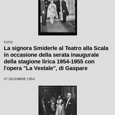
FOTO
La signora Smiderle al Teatro alla Scala
in occasione della serata inaugurale
della stagione lirica 1954-1955 con
l'opera "La Vestale", di Gaspare
Spontini, diretta da Antonino Votto, con
07 DICEMBRE 1954
la regia di Luchino Visconti