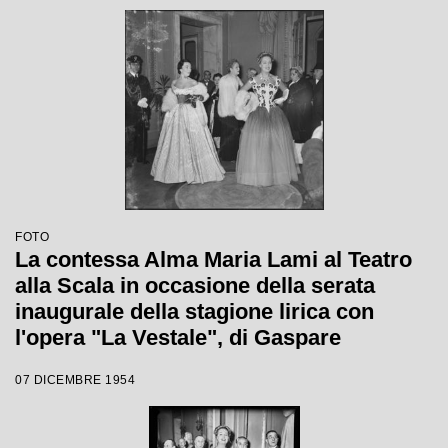
Visconti
FOTO
La contessa Alma Maria Lami al Teatro
alla Scala in occasione della serata
inaugurale della stagione lirica con
l'opera "La Vestale", di Gaspare
Spontini, con la regia di Luchino
07 DICEMBRE 1954
Visconti e diretta da Antonino Votto