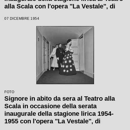
alla Scala con l'opera "La Vestale", di
Gaspare Spontini, diretta da Antonino
07 DICEMBRE 1954
Votto, con la regia di Luchino Visconti
FOTO
Signore in abito da sera al Teatro alla
Scala in occasione della serata
inaugurale della stagione lirica 1954-
1955 con l'opera "La Vestale", di
Gaspare Spontini, diretta da Antonino