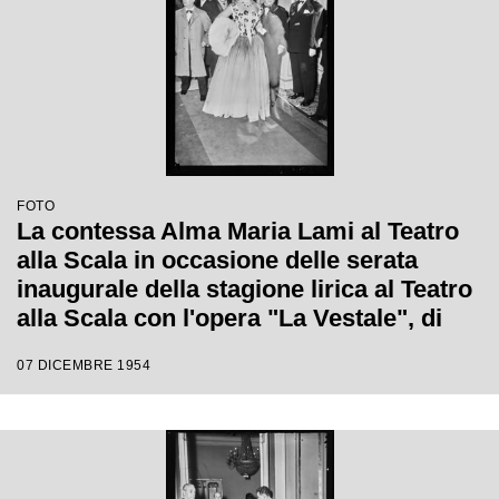
FOTO
La contessa Alma Maria Lami al Teatro
alla Scala in occasione delle serata
inaugurale della stagione lirica al Teatro
alla Scala con l'opera "La Vestale", di
Gaspare Spontini, diretta da Antonino
07 DICEMBRE 1954
Votto, con la regia di Luchino Visconti