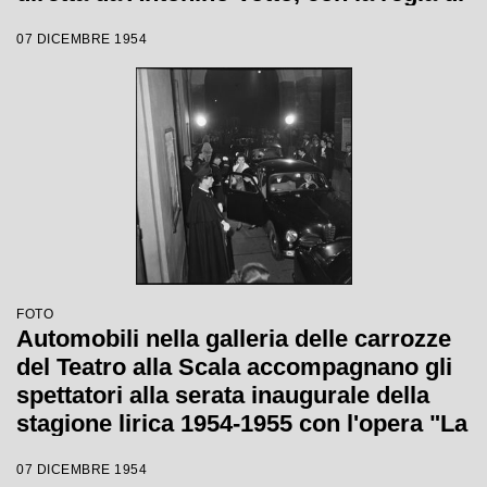
Luchino Visconti
07 DICEMBRE 1954
FOTO
Automobili nella galleria delle carrozze
del Teatro alla Scala accompagnano gli
spettatori alla serata inaugurale della
stagione lirica 1954-1955 con l'opera "La
Vestale", di Gaspare Spontini, diretta da
07 DICEMBRE 1954
Antonino Votto, con la regia di Luchino