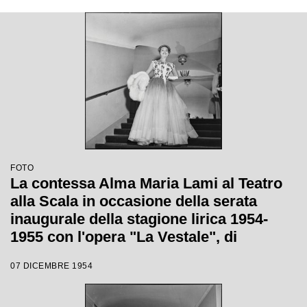
FOTO
La contessa Alma Maria Lami al Teatro
alla Scala in occasione della serata
inaugurale della stagione lirica 1954-
1955 con l'opera "La Vestale", di
Gaspare Spontini, diretta da Antonino
07 DICEMBRE 1954
Votto, con la regia di Luchino Visconti