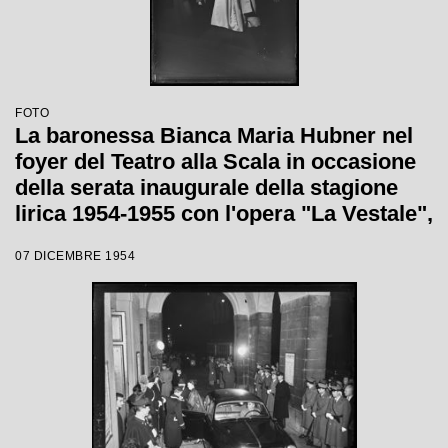
FOTO
La baronessa Bianca Maria Hubner nel
foyer del Teatro alla Scala in occasione
della serata inaugurale della stagione
lirica 1954-1955 con l'opera "La Vestale",
di Gaspare Spontini, diretta da Antonino
07 DICEMBRE 1954
Votto, con la regia di Luchino Visconti