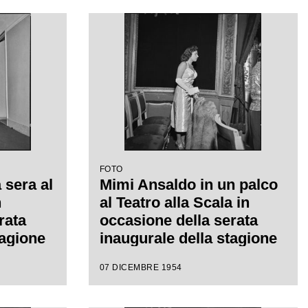
FOTO
 sera al
Mimi Ansaldo in un palco
n
al Teatro alla Scala in
rata
occasione della serata
tagione
inaugurale della stagione
on
lirica 1954-1955 con
07 DICEMBRE 1954
", di
l'opera "La Vestale", di
diretta
Gaspare Spontini, diretta