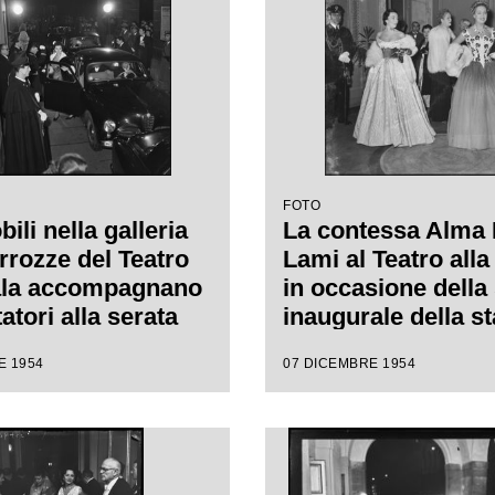
regia di Luchino V
FOTO
li nella galleria
La contessa Alma 
rrozze del Teatro
Lami al Teatro alla
ala accompagnano
in occasione della
tatori alla serata
inaugurale della s
ale della stagione
lirica con l'opera 
E 1954
07 DICEMBRE 1954
1954-1955 con
Vestale", di Gaspa
"La Vestale", di
Spontini, con la re
 Spontini, diretta
Luchino Visconti e
nino Votto, con la
da Antonino Votto
i Luchino Visconti