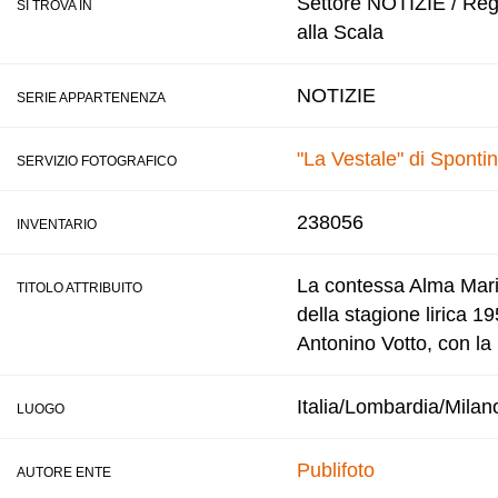
Settore NOTIZIE / Regis
SI TROVA IN
alla Scala
NOTIZIE
SERIE APPARTENENZA
"La Vestale" di Spontin
SERVIZIO FOTOGRAFICO
238056
INVENTARIO
La contessa Alma Maria
TITOLO ATTRIBUITO
della stagione lirica 1
Antonino Votto, con la 
Italia/Lombardia/Milan
LUOGO
Publifoto
AUTORE ENTE