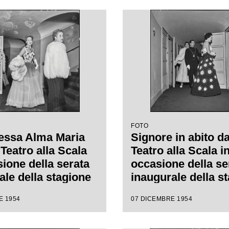
FOTO
essa Alma Maria
Signore in abito da
Teatro alla Scala
Teatro alla Scala i
sione della serata
occasione della se
ale della stagione
inaugurale della s
l Teatro alla Scala
lirica 1954-1955 c
E 1954
07 DICEMBRE 1954
pera "La Vestale",
l'opera "La Vestale
are Spontini,
Gaspare Spontini, 