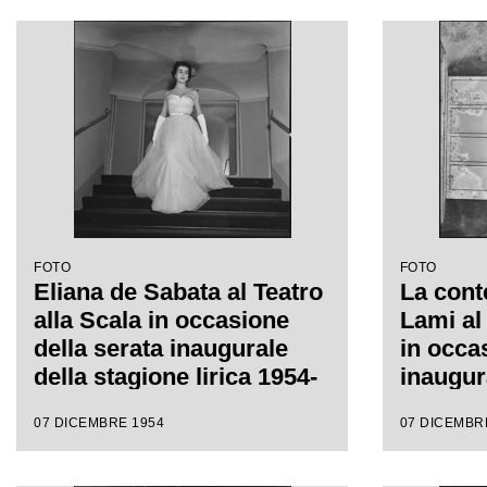
FOTO
FOTO
Eliana de Sabata al Teatro
La cont
alla Scala in occasione
Lami al 
della serata inaugurale
in occa
della stagione lirica 1954-
inaugur
1955 con l'opera "La
lirica a
07 DICEMBRE 1954
07 DICEMBR
Vestale", di Gaspare
con l'o
Spontini, diretta da
di Gasp