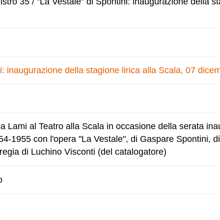
tro 35 / "La Vestale" di Spontini: inaugurazione della sta
i: inaugurazione della stagione lirica alla Scala, 07 dic
 Lami al Teatro alla Scala in occasione della serata ina
954-1955 con l'opera "La Vestale", di Gaspare Spontini, di
regia di Luchino Visconti (del catalogatore)
o