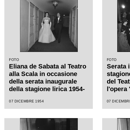
regia di Luchino Visconti
regia d
FOTO
FOTO
Eliana de Sabata al Teatro
Serata 
alla Scala in occasione
stagion
della serata inaugurale
del Teat
della stagione lirica 1954-
l'opera 
1955 con l'opera "La
Gaspare
07 DICEMBRE 1954
07 DICEMBR
Vestale", di Gaspare
da Anto
Spontini, diretta da
regia d
Antonino Votto, con la
regia di Luchino Visconti