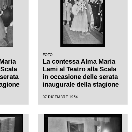
isconti
FOTO
Maria
La contessa Alma Maria
 Scala
Lami al Teatro alla Scala
 serata
in occasione delle serata
tagione
inaugurale della stagione
"La
lirica al Teatro alla Scala
07 DICEMBRE 1954
re
con l'opera "La Vestale",
gia di
di Gaspare Spontini,
 diretta
diretta da Antonino Votto,
con la regia di Luchino
Visconti