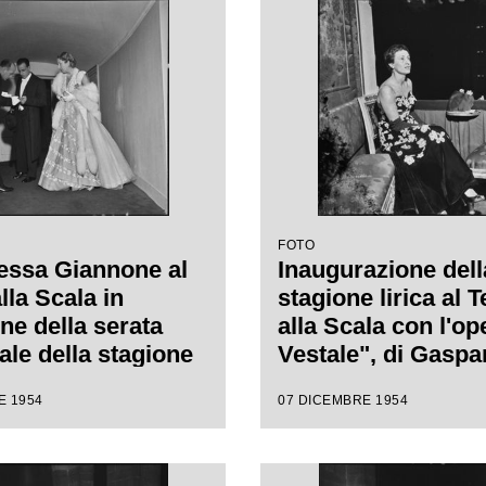
da Antonino Votto,
da Antonino Votto,
regia di Luchino
regia di Luchino V
i
FOTO
essa Giannone al
Inaugurazione dell
lla Scala in
stagione lirica al T
ne della serata
alla Scala con l'op
ale della stagione
Vestale", di Gaspa
1954-1955 con
Spontini, con la re
E 1954
07 DICEMBRE 1954
"La Vestale", di
Luchino Visconti e
 Spontini, diretta
da Antonino Votto
nino Votto, con la