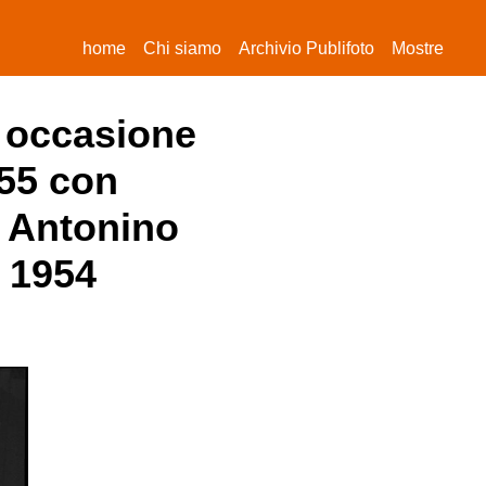
(current)
home
Chi siamo
Archivio Publifoto
Mostre
n occasione
955 con
a Antonino
e 1954