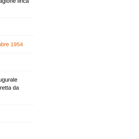
gione lirica
embre 1954
ugurale
retta da