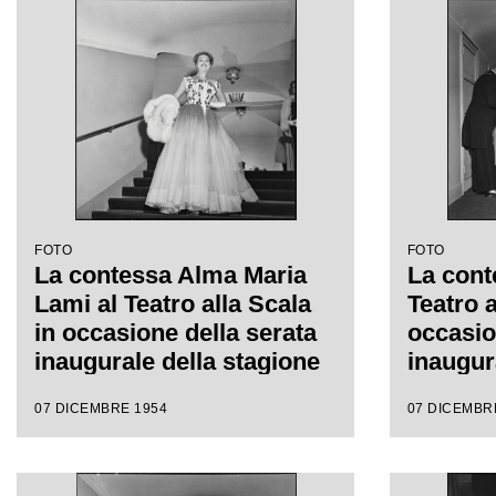
Antonino Votto, con la
diretta 
regia di Luchino Visconti
con la 
Viscont
FOTO
FOTO
La contessa Alma Maria
La cont
Lami al Teatro alla Scala
Teatro a
in occasione della serata
occasio
inaugurale della stagione
inaugur
lirica 1954-1955 con
lirica 
07 DICEMBRE 1954
07 DICEMBR
l'opera "La Vestale", di
l'opera 
Gaspare Spontini, diretta
Gaspare
da Antonino Votto, con la
da Anto