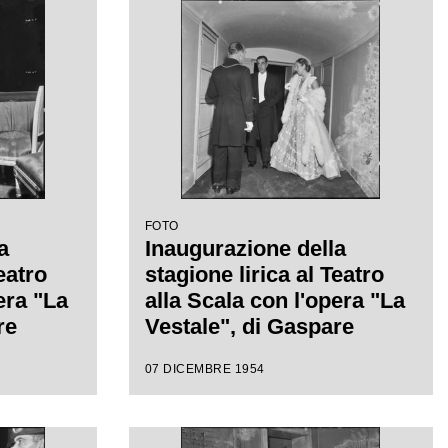
 con la
da Antonino Votto, con la
isconti
regia di Luchino Visconti
FOTO
a
Inaugurazione della
eatro
stagione lirica al Teatro
era "La
alla Scala con l'opera "La
re
Vestale", di Gaspare
gia di
Spontini, con la regia di
07 DICEMBRE 1954
 diretta
Luchino Visconti e diretta
da Antonino Votto