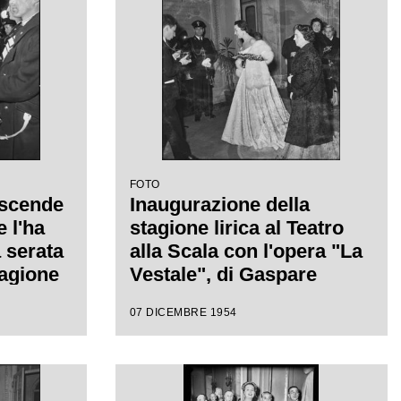
FOTO
 scende
Inaugurazione della
 l'ha
stagione lirica al Teatro
 serata
alla Scala con l'opera "La
tagione
Vestale", di Gaspare
l Teatro
Spontini, con la regia di
07 DICEMBRE 1954
era "La
Luchino Visconti e diretta
re
da Antonino Votto
a
n la