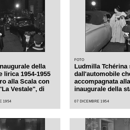
i Luchino Visconti
FOTO
inaugurale della
Ludmilla Tchérina
e lirica 1954-1955
dall'automobile che
ro alla Scala con
accompagnata alla
"La Vestale", di
inaugurale della s
 Spontini, diretta
lirica 1954-1955 de
E 1954
07 DICEMBRE 1954
nino Votto, con la
alla Scala con l'op
i Luchino Visconti
Vestale", di Gaspa
Spontini, diretta d
Antonino Votto, co