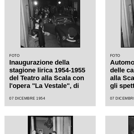
FOTO
FOTO
Inaugurazione della
Automobi
stagione lirica 1954-1955
delle ca
del Teatro alla Scala con
alla Sc
l'opera "La Vestale", di
gli spet
Gaspare Spontini, diretta
inaugur
07 DICEMBRE 1954
07 DICEMBR
da Antonino Votto, con la
lirica 
regia di Luchino Visconti
l'opera 
Gaspare
da Anto
regia d