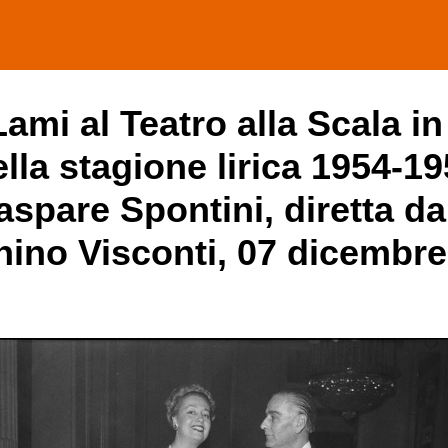
ami al Teatro alla Scala i
ella stagione lirica 1954-1
Gaspare Spontini, diretta d
chino Visconti, 07 dicembr