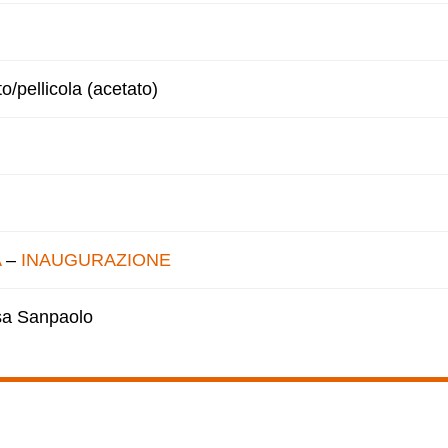
to/pellicola (acetato)
A
–
INAUGURAZIONE
esa Sanpaolo