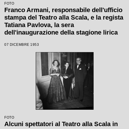
FOTO
Franco Armani, responsabile dell'ufficio
stampa del Teatro alla Scala, e la regista
Tatiana Pavlova, la sera
dell'inaugurazione della stagione lirica
1953-1954 con l'opera "La Wally", di
07 DICEMBRE 1953
Alfredo Catalani, diretta da Carlo Maria
Giulini, con la regia della Pavlova stessa
FOTO
Alcuni spettatori al Teatro alla Scala in