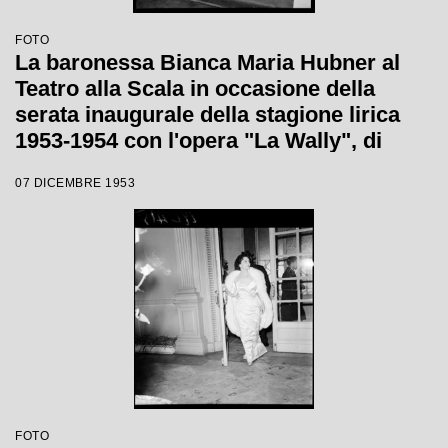
FOTO
La baronessa Bianca Maria Hubner al
Teatro alla Scala in occasione della
serata inaugurale della stagione lirica
1953-1954 con l'opera "La Wally", di
Alfredo Catalani, diretta da Carlo Maria
07 DICEMBRE 1953
Giulini, con la regia di Tatiana Pavlova
FOTO