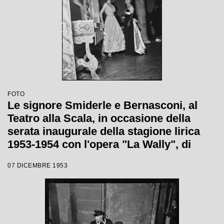
FOTO
Le signore Smiderle e Bernasconi, al
Teatro alla Scala, in occasione della
serata inaugurale della stagione lirica
1953-1954 con l'opera "La Wally", di
Alfredo Catalani, diretta da Carlo Maria
07 DICEMBRE 1953
Giulini, con la regia di Tatiana Pavlova