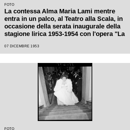
FOTO
La contessa Alma Maria Lami mentre
entra in un palco, al Teatro alla Scala, in
occasione della serata inaugurale della
stagione lirica 1953-1954 con l'opera "La
Wally", di Alfredo Catalani, diretta da
07 DICEMBRE 1953
Carlo Maria Giulini, con la regia di
Tatiana Pavlova
FOTO