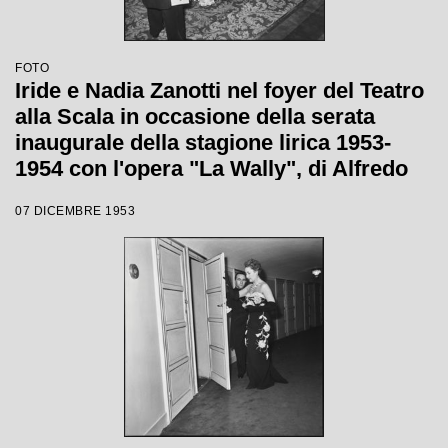
FOTO
Iride e Nadia Zanotti nel foyer del Teatro
alla Scala in occasione della serata
inaugurale della stagione lirica 1953-
1954 con l'opera "La Wally", di Alfredo
Catalani, diretta da Carlo Maria Giulini,
07 DICEMBRE 1953
con la regia di Tatiana Pavlova