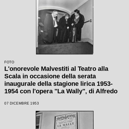
FOTO
L'onorevole Malvestiti al Teatro alla
Scala in occasione della serata
inaugurale della stagione lirica 1953-
1954 con l'opera "La Wally", di Alfredo
Catalani, diretta da Carlo Maria Giulini,
07 DICEMBRE 1953
con la regia di Tatiana Pavlova