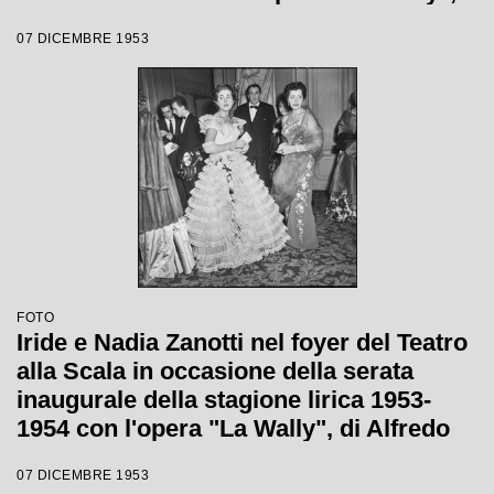
di Alfredo Catalani, diretta da Carlo
07 DICEMBRE 1953
Maria Giulini, con la regia di Tatiana
Pavlova
FOTO
Iride e Nadia Zanotti nel foyer del Teatro
alla Scala in occasione della serata
inaugurale della stagione lirica 1953-
1954 con l'opera "La Wally", di Alfredo
Catalani, diretta da Carlo Maria Giulini,
07 DICEMBRE 1953
con la regia di Tatiana Pavlova