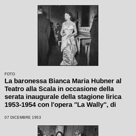
FOTO
La baronessa Bianca Maria Hubner al
Teatro alla Scala in occasione della
serata inaugurale della stagione lirica
1953-1954 con l'opera "La Wally", di
Alfredo Catalani, diretta da Carlo Maria
07 DICEMBRE 1953
Giulini, con la regia di Tatiana Pavlova