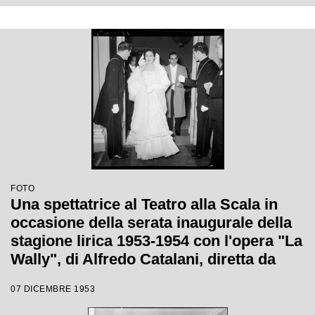
FOTO
Una spettatrice al Teatro alla Scala in
occasione della serata inaugurale della
stagione lirica 1953-1954 con l'opera "La
Wally", di Alfredo Catalani, diretta da
Carlo Maria Giulini, con la regia di
07 DICEMBRE 1953
Tatiana Pavlova