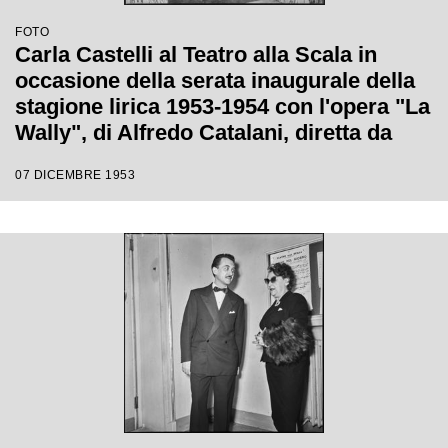
FOTO
Carla Castelli al Teatro alla Scala in
occasione della serata inaugurale della
stagione lirica 1953-1954 con l'opera "La
Wally", di Alfredo Catalani, diretta da
Carlo Maria Giulini, con la regia di
07 DICEMBRE 1953
Tatiana Pavlova