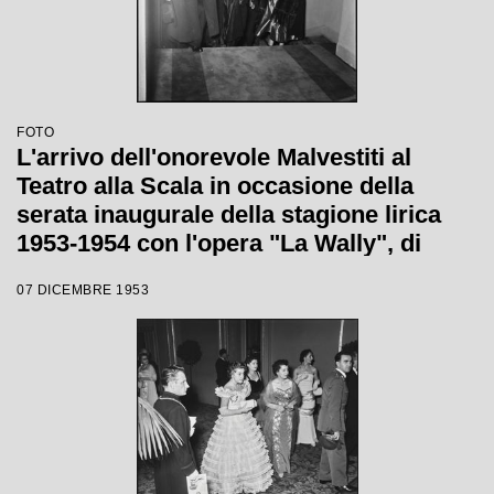
FOTO
L'arrivo dell'onorevole Malvestiti al
Teatro alla Scala in occasione della
serata inaugurale della stagione lirica
1953-1954 con l'opera "La Wally", di
Alfredo Catalani, diretta da Carlo Maria
07 DICEMBRE 1953
Giulini, con la regia di Tatiana Pavlova