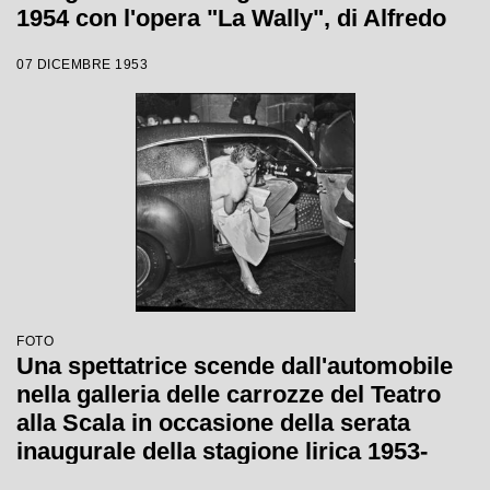
1954 con l'opera "La Wally", di Alfredo
Catalani, diretta da Carlo Maria Giulini,
07 DICEMBRE 1953
con la regia di Tatiana Pavlova
FOTO
Una spettatrice scende dall'automobile
nella galleria delle carrozze del Teatro
alla Scala in occasione della serata
inaugurale della stagione lirica 1953-
1954 con l'opera "La Wally", di Alfredo