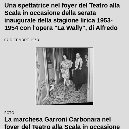
Una spettatrice nel foyer del Teatro alla
Scala in occasione della serata
inaugurale della stagione lirica 1953-
1954 con l'opera "La Wally", di Alfredo
Catalani, diretta da Carlo Maria Giulini,
07 DICEMBRE 1953
con la regia di Tatiana Pavlova
FOTO
La marchesa Garroni Carbonara nel
foyer del Teatro alla Scala in occasione