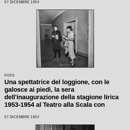
07 DICEMBRE 1953
Catalani, diretta da Carlo Maria Giulini,
con la regia di Tatiana Pavlova
FOTO
Una spettatrice del loggione, con le
galosce ai piedi, la sera
dell'inaugurazione della stagione lirica
1953-1954 al Teatro alla Scala con
l'opera "La Wally", di Alfredo Catalani,
07 DICEMBRE 1953
diretta da Carlo Maria Giulini