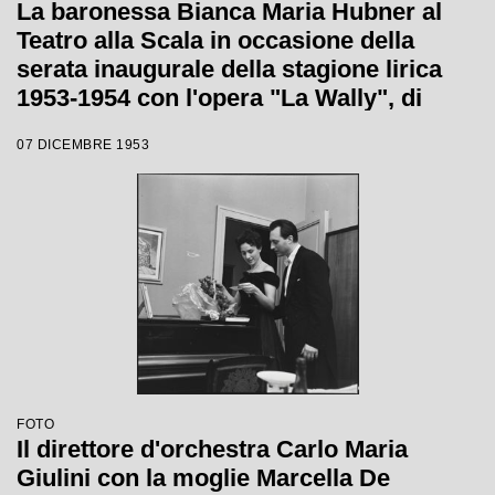
La baronessa Bianca Maria Hubner al
Teatro alla Scala in occasione della
serata inaugurale della stagione lirica
1953-1954 con l'opera "La Wally", di
Alfredo Catalani, diretta da Carlo Maria
07 DICEMBRE 1953
Giulini, con la regia di Tatiana Pavlova
FOTO
Il direttore d'orchestra Carlo Maria
Giulini con la moglie Marcella De