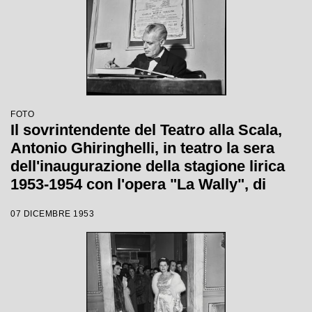
FOTO
Il sovrintendente del Teatro alla Scala,
Antonio Ghiringhelli, in teatro la sera
dell'inaugurazione della stagione lirica
1953-1954 con l'opera "La Wally", di
Alfredo Catalani, diretta da Carlo Maria
07 DICEMBRE 1953
Giulini, con la regia di Tatiana Pavlova;
alle sue spalle la locandina dell'opera.