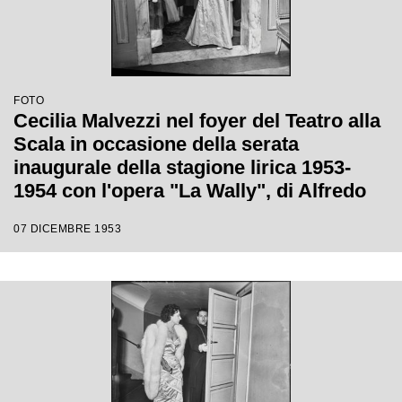
FOTO
Cecilia Malvezzi nel foyer del Teatro alla
Scala in occasione della serata
inaugurale della stagione lirica 1953-
1954 con l'opera "La Wally", di Alfredo
Catalani, diretta da Carlo Maria Giulini,
07 DICEMBRE 1953
con la regia di Tatiana Pavlova