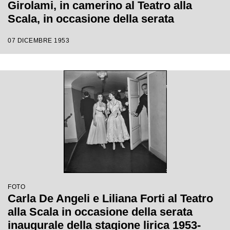
Girolami, in camerino al Teatro alla
Scala, in occasione della serata
inaugurale della stagione lirica 1953-
07 DICEMBRE 1953
1954 con l'opera "La Wally", di Alfredo
Catalani, con la regia di Tatiana Pavlova
e la direzione di Giulini stesso
FOTO
Carla De Angeli e Liliana Forti al Teatro
alla Scala in occasione della serata
inaugurale della stagione lirica 1953-