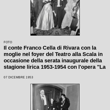
FOTO
Il conte Franco Cella di Rivara con la
moglie nel foyer del Teatro alla Scala in
occasione della serata inaugurale della
stagione lirica 1953-1954 con l'opera "La
Wally", di Alfredo Catalani, diretta da
07 DICEMBRE 1953
Carlo Maria Giulini, con la regia di
Tatiana Pavlova