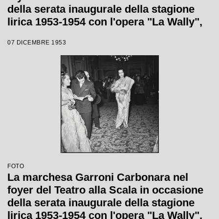
della serata inaugurale della stagione
lirica 1953-1954 con l'opera "La Wally",
di Alfredo Catalani, diretta da Carlo
07 DICEMBRE 1953
Maria Giulini, con la regia di Tatiana
Pavlova
FOTO
La marchesa Garroni Carbonara nel
foyer del Teatro alla Scala in occasione
della serata inaugurale della stagione
lirica 1953-1954 con l'opera "La Wally",