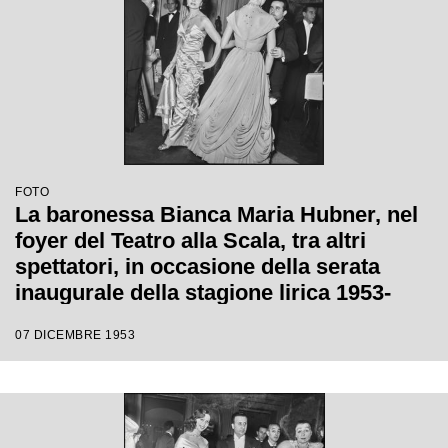
FOTO
La baronessa Bianca Maria Hubner, nel
foyer del Teatro alla Scala, tra altri
spettatori, in occasione della serata
inaugurale della stagione lirica 1953-
1954 con l'opera "La Wally", di Alfredo
07 DICEMBRE 1953
Catalani, diretta da Carlo Maria Giulini,
con la regia di Tatiana Pavlova