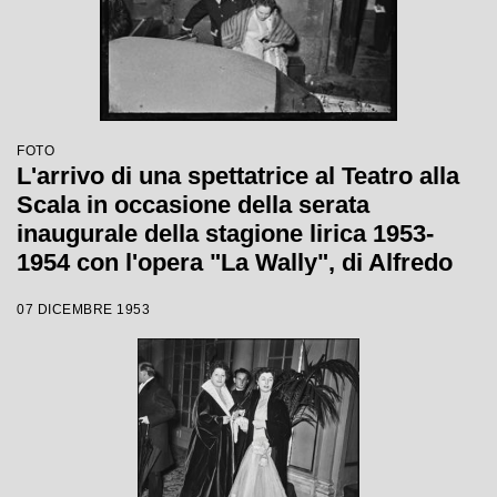
FOTO
L'arrivo di una spettatrice al Teatro alla
Scala in occasione della serata
inaugurale della stagione lirica 1953-
1954 con l'opera "La Wally", di Alfredo
Catalani, diretta da Carlo Maria Giulini,
07 DICEMBRE 1953
con la regia di Tatiana Pavlova