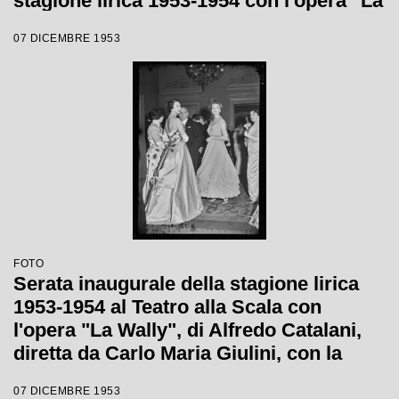
stagione lirica 1953-1954 con l'opera "La
Wally", di Alfredo Catalani, diretta da
07 DICEMBRE 1953
Carlo Maria Giulini, con la regia di
Tatiana Pavlova
FOTO
Serata inaugurale della stagione lirica
1953-1954 al Teatro alla Scala con
l'opera "La Wally", di Alfredo Catalani,
diretta da Carlo Maria Giulini, con la
regia di Tatiana Pavlova
07 DICEMBRE 1953