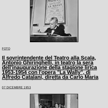
FOTO
Il sovrintendente del Teatro alla Scala,
Antonio Ghiringhelli, in teatro la sera
dell'inaugurazione della stagione lirica
1953-1954 con l'opera "La Wally", di
Alfredo Catalani, diretta da Carlo Maria
Giulini, con la regia di Tatiana Pavlova;
alle sue spalle la locandina dell'opera.
07 DICEMBRE 1953