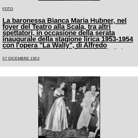
FOTO
La baronessa Bianca Maria Hubner, nel
foyer del Teatro alla Scala, tra altri
spettatori, in occasione della serata
inaugurale della stagione lirica 1953-1954
con l'opera "La Wally", di Alfredo
Catalani, diretta da Carlo Maria Giulini,
con la regia di Tatiana Pavlova
07 DICEMBRE 1953