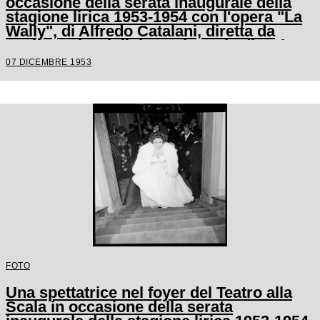
occasione della serata inaugurale della
stagione lirica 1953-1954 con l'opera "La
Wally", di Alfredo Catalani, diretta da
Carlo Maria Giulini, con la regia di Tatiana
Pavlova
07 DICEMBRE 1953
FOTO
Una spettatrice nel foyer del Teatro alla
Scala in occasione della serata