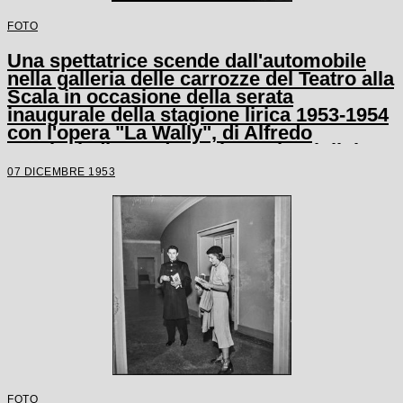
FOTO
Una spettatrice scende dall'automobile
nella galleria delle carrozze del Teatro alla
Scala in occasione della serata
inaugurale della stagione lirica 1953-1954
con l'opera "La Wally", di Alfredo
Catalani, diretta da Carlo Maria Giulini,
con la regia di Tatiana Pavlova
07 DICEMBRE 1953
FOTO