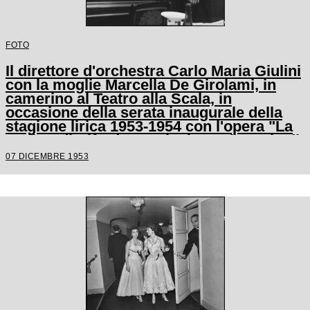
FOTO
Il direttore d'orchestra Carlo Maria Giulini
con la moglie Marcella De Girolami, in
camerino al Teatro alla Scala, in
occasione della serata inaugurale della
stagione lirica 1953-1954 con l'opera "La
Wally", di Alfredo Catalani, con la regia di
Tatiana Pavlova e la direzione di Giulini
07 DICEMBRE 1953
stesso