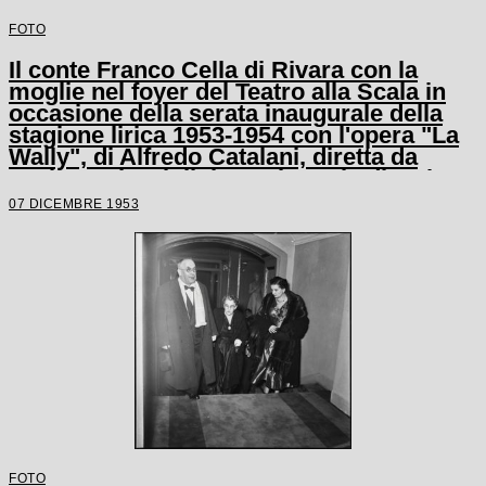
FOTO
Il conte Franco Cella di Rivara con la
moglie nel foyer del Teatro alla Scala in
occasione della serata inaugurale della
stagione lirica 1953-1954 con l'opera "La
Wally", di Alfredo Catalani, diretta da
Carlo Maria Giulini, con la regia di Tatiana
Pavlova
07 DICEMBRE 1953
FOTO