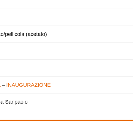
to/pellicola (acetato)
A
–
INAUGURAZIONE
esa Sanpaolo