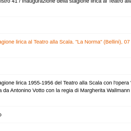
tro 41 / Inaugurazione della stagione lirica al Teatro all
gione lirica al Teatro alla Scala. "La Norma" (Bellini), 0
agione lirica 1955-1956 del Teatro alla Scala con l'opera
ta da Antonino Votto con la regia di Margherita Wallmann 
o