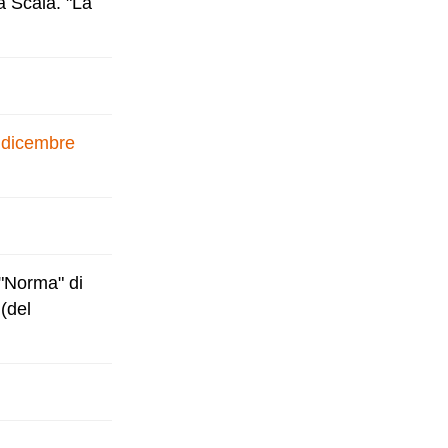
a Scala. "La
7 dicembre
 "Norma" di
(del