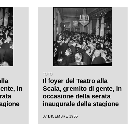
iretta
regia di Margherita
 con la
Wallmann
a
FOTO
alla
Il foyer del Teatro alla
ente, in
Scala, gremito di gente, in
rata
occasione della serata
tagione
inaugurale della stagione
on
lirica 1955-1956 con
07 DICEMBRE 1955
l'opera "Norma" di
iretta
Vincenzo Bellini, diretta