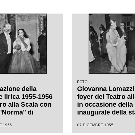
FOTO
azione della
Giovanna Lomazzi
e lirica 1955-1956
foyer del Teatro al
ro alla Scala con
in occasione della
 "Norma" di
inaugurale della s
 Bellini, diretta
lirica 1955-1956 c
E 1955
07 DICEMBRE 1955
nino Votto con la
l'opera "Norma" di