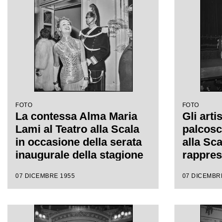
1956 con l'opera "Norma"
di Vincenzo Bellini, diretta
da Antonino Votto, con la
regia di Margherita
Wallmann
FOTO
FOTO
La contessa Alma Maria
Gli artis
Lami al Teatro alla Scala
palcosc
in occasione della serata
alla Sca
inaugurale della stagione
rappres
lirica 1955-1956 con
dell'op
07 DICEMBRE 1955
07 DICEMBR
l'opera "Norma" di
Vincenzo
Vincenzo Bellini, diretta
da Anto
da Antonino Votto con la
regia d
regia di Margherita
Wallman