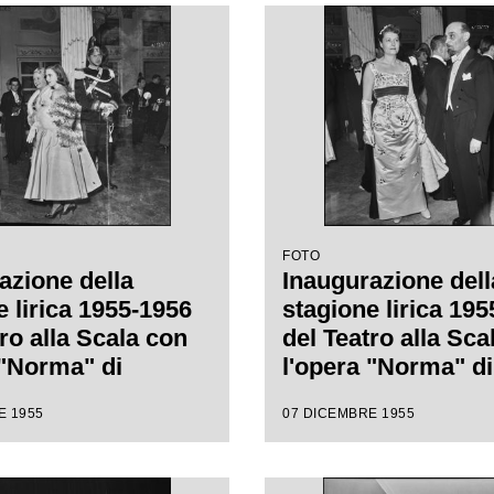
nino Votto, con la
da Antonino Votto,
i Margherita
regia di Margherit
nn
Wallmann
FOTO
azione della
Inaugurazione dell
e lirica 1955-1956
stagione lirica 19
ro alla Scala con
del Teatro alla Sca
 "Norma" di
l'opera "Norma" di
 Bellini, diretta
Vincenzo Bellini, d
E 1955
07 DICEMBRE 1955
nino Votto con la
da Antonino Votto,
i Margherita
regia di Margherit
nn
Wallmann