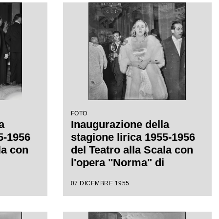
 con la
da Antonino Votto, con la
a
regia di Margherita
Wallmann
FOTO
a
Inaugurazione della
55-1956
stagione lirica 1955-1956
la con
del Teatro alla Scala con
l'opera "Norma" di
iretta
Vincenzo Bellini, diretta
07 DICEMBRE 1955
 con la
da Antonino Votto con la
a
regia di Margherita
Wallmann