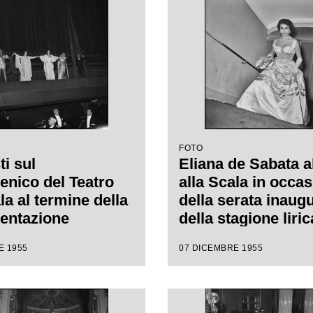
FOTO
ti sul
Eliana de Sabata a
enico del Teatro
alla Scala in occa
la al termine della
della serata inaug
entazione
della stagione liri
era "Norma" di
1956 con l'opera 
E 1955
07 DICEMBRE 1955
 Bellini, diretta
di Vincenzo Bellini
nino Votto, con la
da Antonino Votto,
i Margherita
regia di Margherit
n, che inaugura la
Wallmann