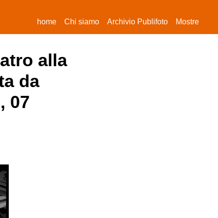
(current)
home
Chi siamo
Archivio Publifoto
Mostre
atro alla
ta da
, 07