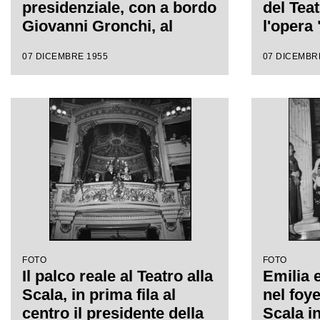
presidenziale, con a bordo
del Teat
Giovanni Gronchi, al
l'opera
Teatro alla Scala per
Vincenzo
07 DICEMBRE 1955
07 DICEMBR
assistere alla serata
da Anto
inaugurale della stagione
regia d
lirica 1955-1956 con
Wallma
l'opera "Norma" di
Vincenzo Bellini, diretta
da Antonino Votto, con la
regia di Margherita
Wallmann
FOTO
FOTO
Il palco reale al Teatro alla
Emilia 
Scala, in prima fila al
nel foye
centro il presidente della
Scala i