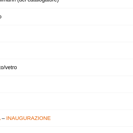
o
to/vetro
A
–
INAUGURAZIONE