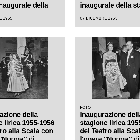
inaugurale della
inaugurale della s
e lirica 1955-1956
lirica 1955-1956 c
E 1955
07 DICEMBRE 1955
pera "Norma" di
l'opera "Norma" di
 Bellini, diretta
Vincenzo Bellini, d
nino Votto, con la
da Antonino Votto,
i Margherita
regia di Margherit
nn
Wallmann
FOTO
azione della
Inaugurazione dell
e lirica 1955-1956
stagione lirica 19
ro alla Scala con
del Teatro alla Sca
 "Norma" di
l'opera "Norma" di