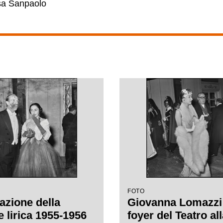
esa Sanpaolo
FOTO
azione della
Giovanna Lomazzi
e lirica 1955-1956
foyer del Teatro al