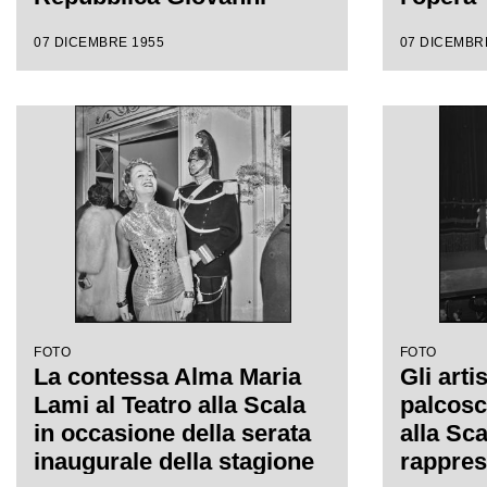
Gronchi e la moglie Carla
Vincenzo
07 DICEMBRE 1955
07 DICEMBR
Bissatini in occasione
da Anto
della serata inaugurale
regia d
della stagione lirica 1955-
Wallma
1956 con l'opera "Norma"
di Vincenzo Bellini, diretta
da Antonino Votto, con la
regia di Margherita
Wallmann
FOTO
FOTO
La contessa Alma Maria
Gli artis
Lami al Teatro alla Scala
palcosc
in occasione della serata
alla Sca
inaugurale della stagione
rappres