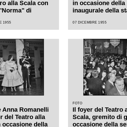
ro alla Scala con
in occasione della
 "Norma" di
inaugurale della s
 Bellini, diretta
lirica 1955-1956 c
E 1955
07 DICEMBRE 1955
nino Votto con la
l'opera "Norma" di
i Margherita
Vincenzo Bellini, d
nn
da Antonino Votto,
regia di Margherit
Wallmann
FOTO
e Anna Romanelli
Il foyer del Teatro 
r del Teatro alla
Scala, gremito di g
n occasione della
occasione della se