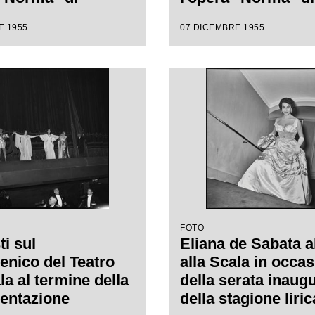
 Bellini, diretta
Vincenzo Bellini, d
E 1955
07 DICEMBRE 1955
nino Votto con la
da Antonino Votto,
i Margherita
regia di Margherit
nn
Wallmann
FOTO
ti sul
Eliana de Sabata a
enico del Teatro
alla Scala in occa
la al termine della
della serata inaug
entazione
della stagione liri