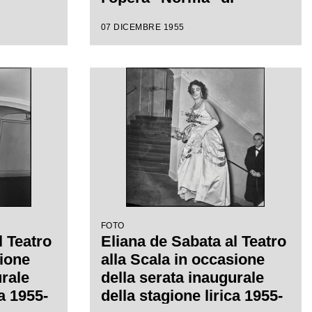
iretta
Vincenzo Bellini, diretta
07 DICEMBRE 1955
 con la
da Antonino Votto con la
a
regia di Margherita
Wallmann
FOTO
l Teatro
Eliana de Sabata al Teatro
sione
alla Scala in occasione
urale
della serata inaugurale
ca 1955-
della stagione lirica 1955-