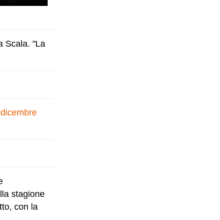
a Scala. "La
7 dicembre
e
lla stagione
to, con la