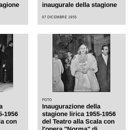
tagione
inaugurale della stagione
on
lirica 1955-1956 con
07 DICEMBRE 1955
l'opera "Norma" di
iretta
Vincenzo Bellini, diretta
 con la
da Antonino Votto, con la
a
regia di Margherita
Wallmann
FOTO
a
Inaugurazione della
55-1956
stagione lirica 1955-1956
la con
del Teatro alla Scala con
l'opera "Norma" di