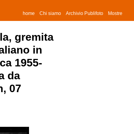
(current)
home
Chi siamo
Archivio Publifoto
Mostre
la, gremita
aliano in
ica 1955-
a da
n, 07