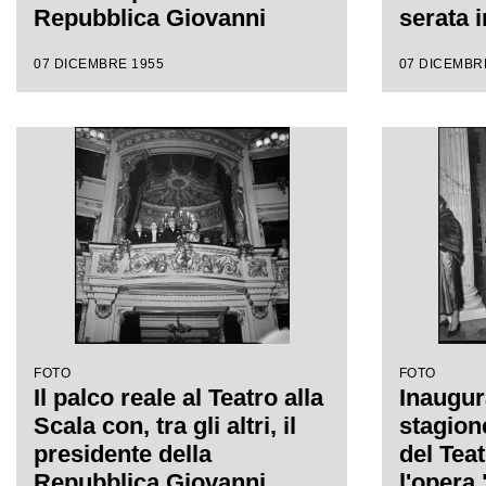
Repubblica Giovanni
serata 
Gronchi e la moglie Carla
stagion
07 DICEMBRE 1955
07 DICEMBR
Bissatini in occasione
con l'o
della serata inaugurale
Vincenzo
della stagione lirica 1955-
da Anto
1956 con l'opera "Norma"
regia d
di Vincenzo Bellini, diretta
Wallma
da Antonino Votto, con la
regia di Margherita
Wallmann
FOTO
FOTO
Il palco reale al Teatro alla
Inaugur
Scala con, tra gli altri, il
stagion
presidente della
del Teat
Repubblica Giovanni
l'opera