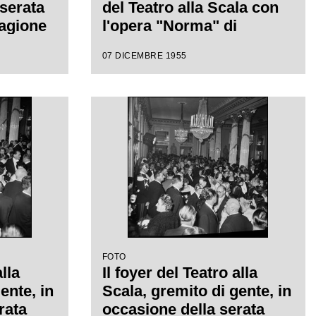
 serata
del Teatro alla Scala con
tagione
l'opera "Norma" di
on
Vincenzo Bellini, diretta
07 DICEMBRE 1955
da Antonino Votto con la
iretta
regia di Margherita
 con la
Wallmann
a
FOTO
alla
Il foyer del Teatro alla
ente, in
Scala, gremito di gente, in
rata
occasione della serata