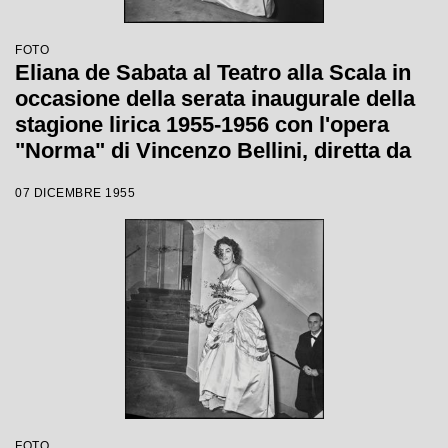
FOTO
Eliana de Sabata al Teatro alla Scala in
occasione della serata inaugurale della
stagione lirica 1955-1956 con l'opera
"Norma" di Vincenzo Bellini, diretta da
Antonino Votto, con la regia di
07 DICEMBRE 1955
Margherita Wallmann
FOTO