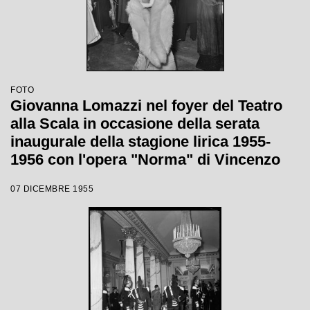
FOTO
Giovanna Lomazzi nel foyer del Teatro
alla Scala in occasione della serata
inaugurale della stagione lirica 1955-
1956 con l'opera "Norma" di Vincenzo
Bellini, diretta da Antonino Votto, con la
07 DICEMBRE 1955
regia di Margherita Wallmann