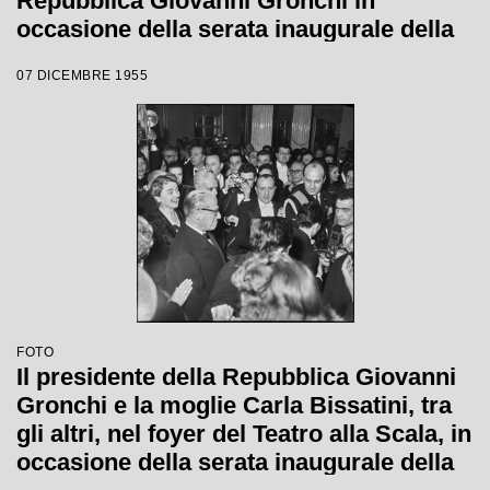
Repubblica Giovanni Gronchi in
occasione della serata inaugurale della
stagione lirica 1955-1956 con l'opera
07 DICEMBRE 1955
"Norma" di Vincenzo Bellini, diretta da
Antonino Votto, con la regia di
Margherita Wallmann
FOTO
Il presidente della Repubblica Giovanni
Gronchi e la moglie Carla Bissatini, tra
gli altri, nel foyer del Teatro alla Scala, in
occasione della serata inaugurale della