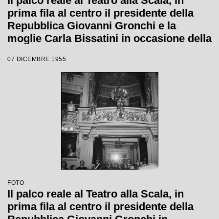
Il palco reale al Teatro alla Scala, in
prima fila al centro il presidente della
Repubblica Giovanni Gronchi e la
moglie Carla Bissatini in occasione della
serata inaugurale della stagione lirica
07 DICEMBRE 1955
1955-1956 con l'opera "Norma" di
Vincenzo Bellini, diretta da Antonino
Votto, con la regia di Margherita
Wallmann
FOTO
Il palco reale al Teatro alla Scala, in
prima fila al centro il presidente della