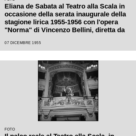
Eliana de Sabata al Teatro alla Scala in
occasione della serata inaugurale della
stagione lirica 1955-1956 con l'opera
"Norma" di Vincenzo Bellini, diretta da
Antonino Votto con la regia di
07 DICEMBRE 1955
Margherita Wallmann
FOTO