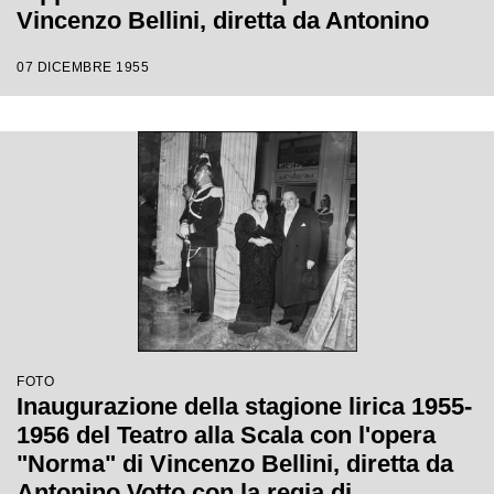
Vincenzo Bellini, diretta da Antonino
Votto, con la regia di Margherita
07 DICEMBRE 1955
Wallmann, che inaugura la stagione
lirica 1955-1956
FOTO
Inaugurazione della stagione lirica 1955-
1956 del Teatro alla Scala con l'opera
"Norma" di Vincenzo Bellini, diretta da
Antonino Votto con la regia di