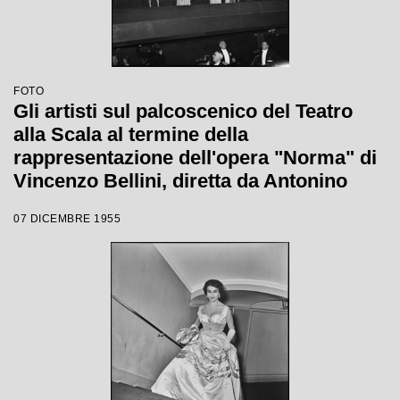
FOTO
Gli artisti sul palcoscenico del Teatro
alla Scala al termine della
rappresentazione dell'opera "Norma" di
Vincenzo Bellini, diretta da Antonino
Votto, con la regia di Margherita
07 DICEMBRE 1955
Wallmann, che inaugura la stagione
lirica 1955-1956