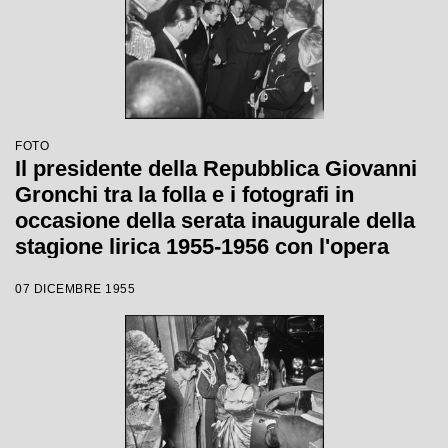
FOTO
Il presidente della Repubblica Giovanni
Gronchi tra la folla e i fotografi in
occasione della serata inaugurale della
stagione lirica 1955-1956 con l'opera
"Norma" di Vincenzo Bellini, diretta da
07 DICEMBRE 1955
Antonino Votto, con la regia di
Margherita Wallmann