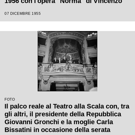
1956 con l'opera "Norma" di Vincenzo
Bellini, diretta da Antonino Votto, con la
07 DICEMBRE 1955
regia di Margherita Wallmann
FOTO
Il palco reale al Teatro alla Scala con, tra
gli altri, il presidente della Repubblica
Giovanni Gronchi e la moglie Carla
Bissatini in occasione della serata