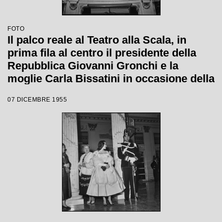
FOTO
Il palco reale al Teatro alla Scala, in
prima fila al centro il presidente della
Repubblica Giovanni Gronchi e la
moglie Carla Bissatini in occasione della
serata inaugurale della stagione lirica
07 DICEMBRE 1955
1955-1956 con l'opera "Norma" di
Vincenzo Bellini, diretta da Antonino
Votto, con la regia di Margherita
Wallmann