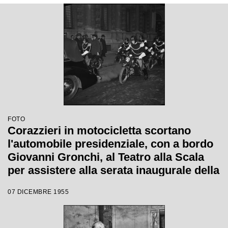
FOTO
Corazzieri in motocicletta scortano
l'automobile presidenziale, con a bordo
Giovanni Gronchi, al Teatro alla Scala
per assistere alla serata inaugurale della
stagione lirica 1955-1956 con l'opera
07 DICEMBRE 1955
"Norma" di Vincenzo Bellini, diretta da
Antonino Votto, con la regia di
Margherita Wallmann