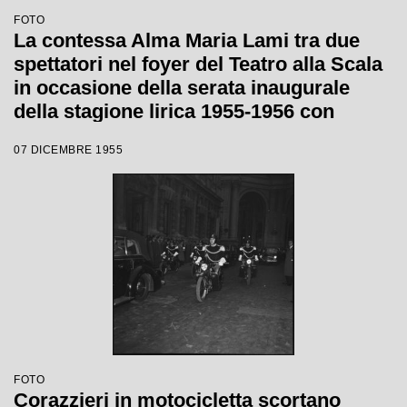
FOTO
La contessa Alma Maria Lami tra due
spettatori nel foyer del Teatro alla Scala
in occasione della serata inaugurale
della stagione lirica 1955-1956 con
l'opera "Norma" di Vincenzo Bellini,
07 DICEMBRE 1955
diretta da Antonino Votto, con la regia di
Margherita Wallmann
FOTO
Corazzieri in motocicletta scortano