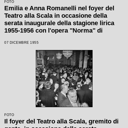
FOTO
Emilia e Anna Romanelli nel foyer del
Teatro alla Scala in occasione della
serata inaugurale della stagione lirica
1955-1956 con l'opera "Norma" di
Vincenzo Bellini, diretta da Antonino
07 DICEMBRE 1955
Votto, con la regia di Margherita
Wallmann
FOTO
Il foyer del Teatro alla Scala, gremito di