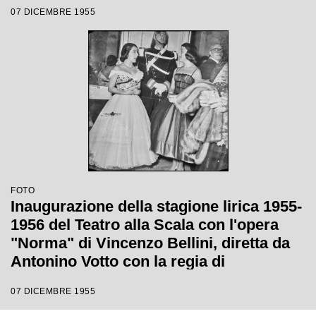
stagione lirica 1955-1956 con l'opera
07 DICEMBRE 1955
"Norma" di Vincenzo Bellini, diretta da
Antonino Votto, con la regia di
Margherita Wallmann
FOTO
Inaugurazione della stagione lirica 1955-
1956 del Teatro alla Scala con l'opera
"Norma" di Vincenzo Bellini, diretta da
Antonino Votto con la regia di
Margherita Wallmann
07 DICEMBRE 1955