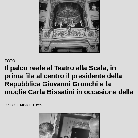
FOTO
Il palco reale al Teatro alla Scala, in
prima fila al centro il presidente della
Repubblica Giovanni Gronchi e la
moglie Carla Bissatini in occasione della
serata inaugurale della stagione lirica
07 DICEMBRE 1955
1955-1956 con l'opera "Norma" di
Vincenzo Bellini, diretta da Antonino
Votto, con la regia di Margherita
Wallmann