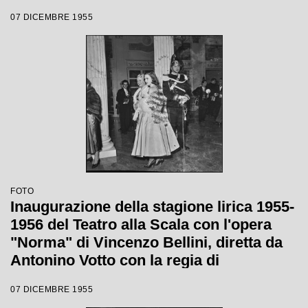
inaugurale della stagione lirica 1955-
07 DICEMBRE 1955
1956 con l'opera "Norma" di Vincenzo
Bellini, diretta da Antonino Votto, con la
regia di Margherita Wallmann
FOTO
Inaugurazione della stagione lirica 1955-
1956 del Teatro alla Scala con l'opera
"Norma" di Vincenzo Bellini, diretta da
Antonino Votto con la regia di
Margherita Wallmann
07 DICEMBRE 1955