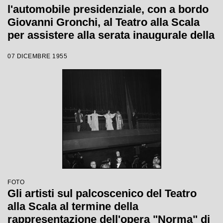
l'automobile presidenziale, con a bordo
Giovanni Gronchi, al Teatro alla Scala
per assistere alla serata inaugurale della
stagione lirica 1955-1956 con l'opera
07 DICEMBRE 1955
"Norma" di Vincenzo Bellini, diretta da
Antonino Votto, con la regia di
Margherita Wallmann
FOTO
Gli artisti sul palcoscenico del Teatro
alla Scala al termine della
rappresentazione dell'opera "Norma" di