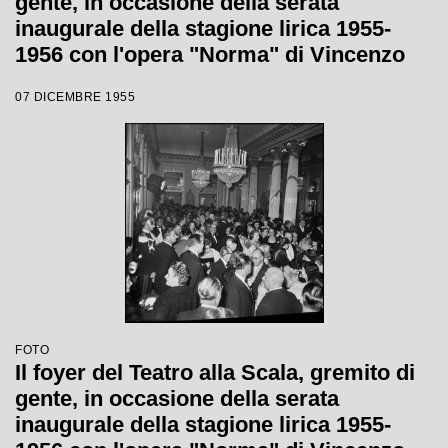
gente, in occasione della serata
inaugurale della stagione lirica 1955-
1956 con l'opera "Norma" di Vincenzo
Bellini, diretta da Antonino Votto, con la
07 DICEMBRE 1955
regia di Margherita Wallmann
FOTO
Il foyer del Teatro alla Scala, gremito di
gente, in occasione della serata
inaugurale della stagione lirica 1955-