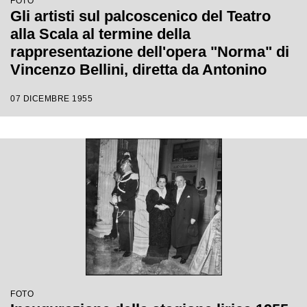
FOTO
Gli artisti sul palcoscenico del Teatro
alla Scala al termine della
rappresentazione dell'opera "Norma" di
Vincenzo Bellini, diretta da Antonino
Votto, con la regia di Margherita
07 DICEMBRE 1955
Wallmann, che inaugura la stagione
lirica 1955-1956
FOTO