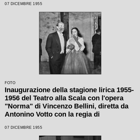
07 DICEMBRE 1955
"Norma" di Vincenzo Bellini, diretta da
Antonino Votto, con la regia di
Margherita Wallmann
FOTO
Inaugurazione della stagione lirica 1955-
1956 del Teatro alla Scala con l'opera
"Norma" di Vincenzo Bellini, diretta da
Antonino Votto con la regia di
Margherita Wallmann
07 DICEMBRE 1955