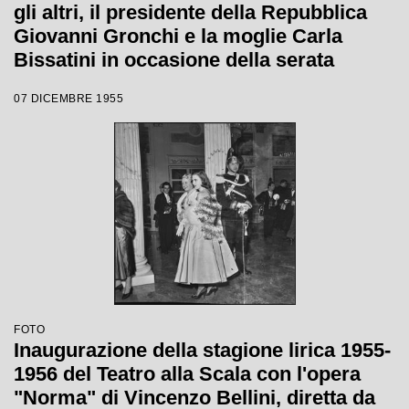
gli altri, il presidente della Repubblica
Giovanni Gronchi e la moglie Carla
Bissatini in occasione della serata
inaugurale della stagione lirica 1955-
07 DICEMBRE 1955
1956 con l'opera "Norma" di Vincenzo
Bellini, diretta da Antonino Votto, con la
regia di Margherita Wallmann
FOTO
Inaugurazione della stagione lirica 1955-
1956 del Teatro alla Scala con l'opera
"Norma" di Vincenzo Bellini, diretta da