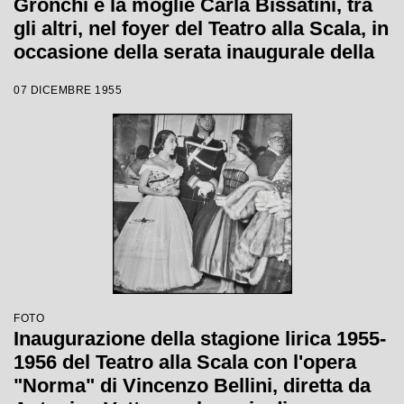
Gronchi e la moglie Carla Bissatini, tra
gli altri, nel foyer del Teatro alla Scala, in
occasione della serata inaugurale della
stagione lirica 1955-1956 con l'opera
07 DICEMBRE 1955
"Norma" di Vincenzo Bellini, diretta da
Antonino Votto, con la regia di
Margherita Wallmann
FOTO
Inaugurazione della stagione lirica 1955-
1956 del Teatro alla Scala con l'opera
"Norma" di Vincenzo Bellini, diretta da