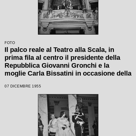
FOTO
Il palco reale al Teatro alla Scala, in
prima fila al centro il presidente della
Repubblica Giovanni Gronchi e la
moglie Carla Bissatini in occasione della
serata inaugurale della stagione lirica
07 DICEMBRE 1955
1955-1956 con l'opera "Norma" di
Vincenzo Bellini, diretta da Antonino
Votto, con la regia di Margherita
Wallmann