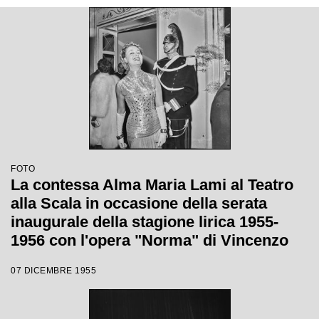
FOTO
La contessa Alma Maria Lami al Teatro
alla Scala in occasione della serata
inaugurale della stagione lirica 1955-
1956 con l'opera "Norma" di Vincenzo
Bellini, diretta da Antonino Votto con la
07 DICEMBRE 1955
regia di Margherita Wallmann