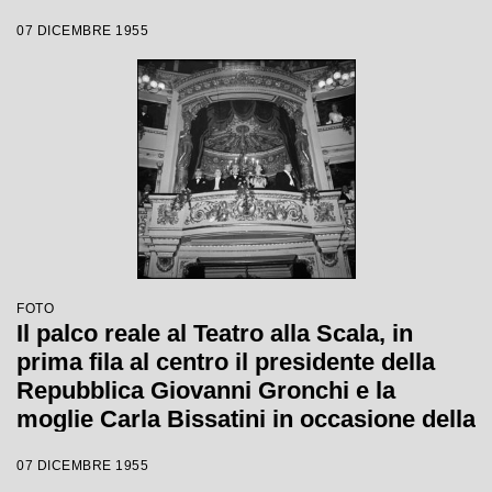
Margherita Wallmann
07 DICEMBRE 1955
FOTO
Il palco reale al Teatro alla Scala, in
prima fila al centro il presidente della
Repubblica Giovanni Gronchi e la
moglie Carla Bissatini in occasione della
serata inaugurale della stagione lirica
07 DICEMBRE 1955
1955-1956 con l'opera "Norma" di