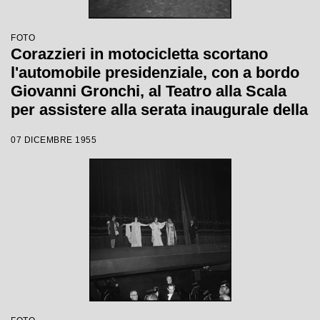
FOTO
Corazzieri in motocicletta scortano
l'automobile presidenziale, con a bordo
Giovanni Gronchi, al Teatro alla Scala
per assistere alla serata inaugurale della
stagione lirica 1955-1956 con l'opera
07 DICEMBRE 1955
"Norma" di Vincenzo Bellini, diretta da
Antonino Votto, con la regia di
Margherita Wallmann