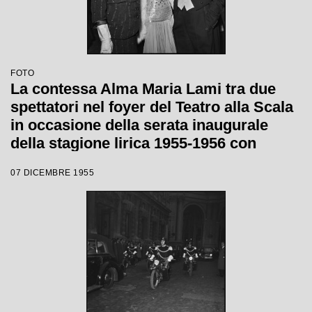
FOTO
La contessa Alma Maria Lami tra due
spettatori nel foyer del Teatro alla Scala
in occasione della serata inaugurale
della stagione lirica 1955-1956 con
l'opera "Norma" di Vincenzo Bellini,
07 DICEMBRE 1955
diretta da Antonino Votto, con la regia di
Margherita Wallmann