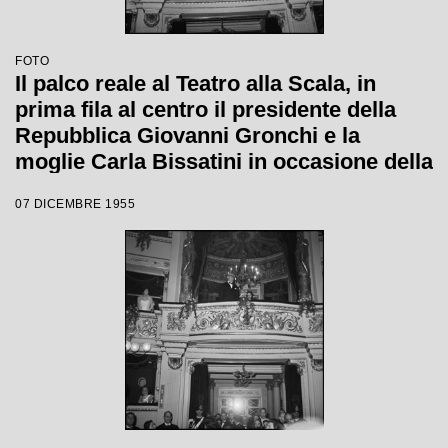
FOTO
Il palco reale al Teatro alla Scala, in
prima fila al centro il presidente della
Repubblica Giovanni Gronchi e la
moglie Carla Bissatini in occasione della
serata inaugurale della stagione lirica
07 DICEMBRE 1955
1955-1956 con l'opera "Norma" di
Vincenzo Bellini, diretta da Antonino
Votto, con la regia di Margherita
Wallmann