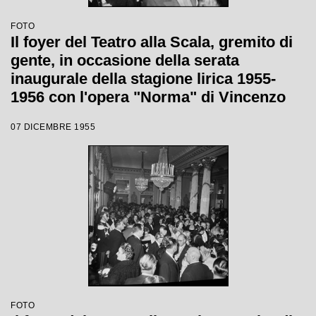
FOTO
Il foyer del Teatro alla Scala, gremito di
gente, in occasione della serata
inaugurale della stagione lirica 1955-
1956 con l'opera "Norma" di Vincenzo
Bellini, diretta da Antonino Votto, con la
07 DICEMBRE 1955
regia di Margherita Wallmann
FOTO