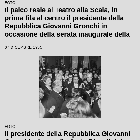
FOTO
Il palco reale al Teatro alla Scala, in
prima fila al centro il presidente della
Repubblica Giovanni Gronchi in
occasione della serata inaugurale della
stagione lirica 1955-1956 con l'opera
07 DICEMBRE 1955
"Norma" di Vincenzo Bellini, diretta da
Antonino Votto, con la regia di
Margherita Wallmann
FOTO
Il presidente della Repubblica Giovanni