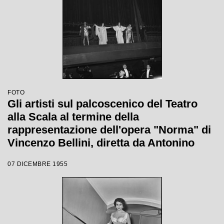
FOTO
Gli artisti sul palcoscenico del Teatro
alla Scala al termine della
rappresentazione dell'opera "Norma" di
Vincenzo Bellini, diretta da Antonino
Votto, con la regia di Margherita
07 DICEMBRE 1955
Wallmann, che inaugura la stagione
lirica 1955-1956