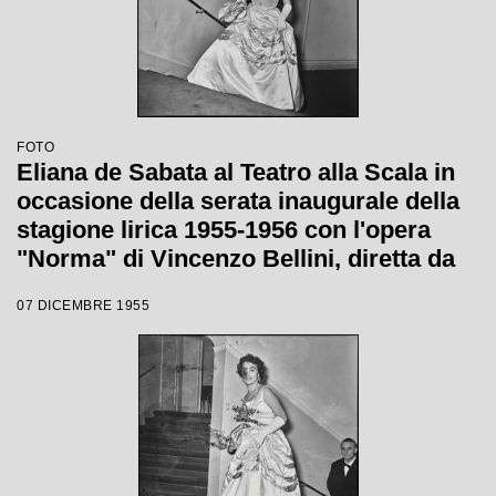
FOTO
Eliana de Sabata al Teatro alla Scala in
occasione della serata inaugurale della
stagione lirica 1955-1956 con l'opera
"Norma" di Vincenzo Bellini, diretta da
Antonino Votto, con la regia di
07 DICEMBRE 1955
Margherita Wallmann