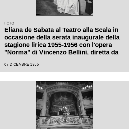
FOTO
Eliana de Sabata al Teatro alla Scala in
occasione della serata inaugurale della
stagione lirica 1955-1956 con l'opera
"Norma" di Vincenzo Bellini, diretta da
Antonino Votto con la regia di
07 DICEMBRE 1955
Margherita Wallmann