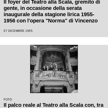
Il foyer del Teatro alla Scala, gremito di
gente, in occasione della serata
inaugurale della stagione lirica 1955-
1956 con l'opera "Norma" di Vincenzo
Bellini, diretta da Antonino Votto, con la
07 DICEMBRE 1955
regia di Margherita Wallmann
FOTO
Il palco reale al Teatro alla Scala con, tra