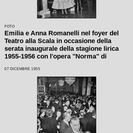
FOTO
Emilia e Anna Romanelli nel foyer del
Teatro alla Scala in occasione della
serata inaugurale della stagione lirica
1955-1956 con l'opera "Norma" di
Vincenzo Bellini, diretta da Antonino
07 DICEMBRE 1955
Votto, con la regia di Margherita
Wallmann