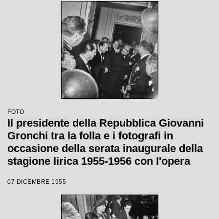
Vincenzo Bellini, diretta da Antonino
Votto, con la regia di Margherita
Wallmann
FOTO
Il presidente della Repubblica Giovanni
Gronchi tra la folla e i fotografi in
occasione della serata inaugurale della
stagione lirica 1955-1956 con l'opera
"Norma" di Vincenzo Bellini, diretta da
07 DICEMBRE 1955
Antonino Votto, con la regia di
Margherita Wallmann