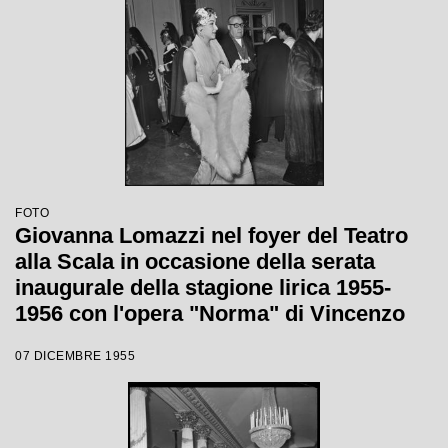
FOTO
Giovanna Lomazzi nel foyer del Teatro
alla Scala in occasione della serata
inaugurale della stagione lirica 1955-
1956 con l'opera "Norma" di Vincenzo
Bellini, diretta da Antonino Votto, con la
07 DICEMBRE 1955
regia di Margherita Wallmann