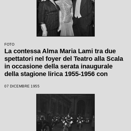
FOTO
La contessa Alma Maria Lami tra due
spettatori nel foyer del Teatro alla Scala
in occasione della serata inaugurale
della stagione lirica 1955-1956 con
l'opera "Norma" di Vincenzo Bellini,
07 DICEMBRE 1955
diretta da Antonino Votto, con la regia di
Margherita Wallmann