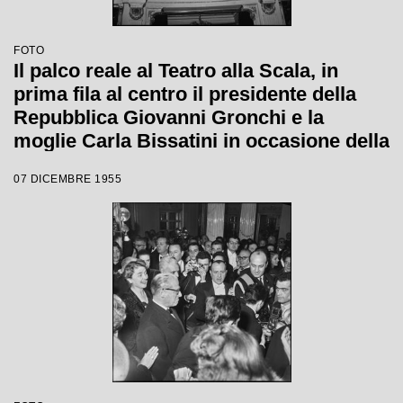
FOTO
Il palco reale al Teatro alla Scala, in
prima fila al centro il presidente della
Repubblica Giovanni Gronchi e la
moglie Carla Bissatini in occasione della
serata inaugurale della stagione lirica
07 DICEMBRE 1955
1955-1956 con l'opera "Norma" di
Vincenzo Bellini, diretta da Antonino
Votto, con la regia di Margherita
Wallmann