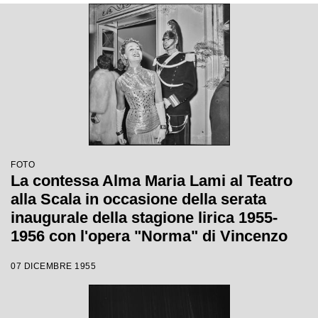
FOTO
La contessa Alma Maria Lami al Teatro
alla Scala in occasione della serata
inaugurale della stagione lirica 1955-
1956 con l'opera "Norma" di Vincenzo
Bellini, diretta da Antonino Votto con la
07 DICEMBRE 1955
regia di Margherita Wallmann