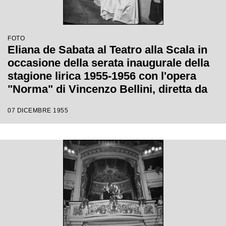
FOTO
Eliana de Sabata al Teatro alla Scala in
occasione della serata inaugurale della
stagione lirica 1955-1956 con l'opera
"Norma" di Vincenzo Bellini, diretta da
Antonino Votto con la regia di
07 DICEMBRE 1955
Margherita Wallmann