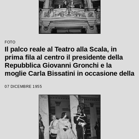
FOTO
Il palco reale al Teatro alla Scala, in
prima fila al centro il presidente della
Repubblica Giovanni Gronchi e la
moglie Carla Bissatini in occasione della
serata inaugurale della stagione lirica
07 DICEMBRE 1955
1955-1956 con l'opera "Norma" di
Vincenzo Bellini, diretta da Antonino
Votto, con la regia di Margherita
Wallmann