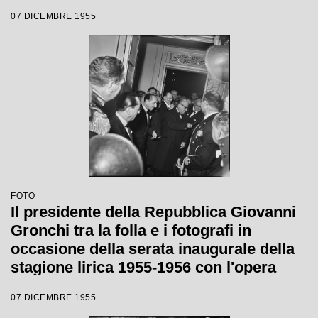
serata inaugurale della stagione lirica
07 DICEMBRE 1955
1955-1956 con l'opera "Norma" di
Vincenzo Bellini, diretta da Antonino
Votto, con la regia di Margherita
Wallmann
FOTO
Il presidente della Repubblica Giovanni
Gronchi tra la folla e i fotografi in
occasione della serata inaugurale della
stagione lirica 1955-1956 con l'opera
"Norma" di Vincenzo Bellini, diretta da
07 DICEMBRE 1955
Antonino Votto, con la regia di