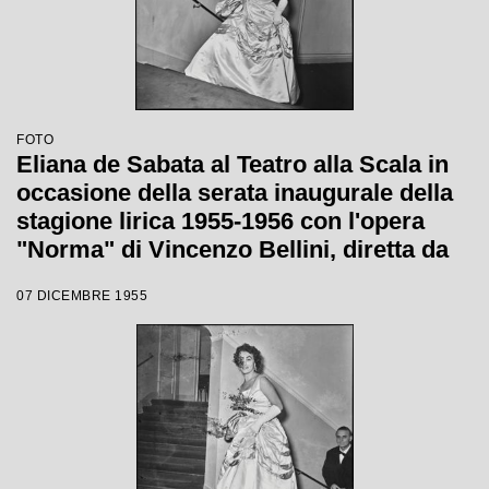
FOTO
Eliana de Sabata al Teatro alla Scala in
occasione della serata inaugurale della
stagione lirica 1955-1956 con l'opera
"Norma" di Vincenzo Bellini, diretta da
Antonino Votto, con la regia di
07 DICEMBRE 1955
Margherita Wallmann