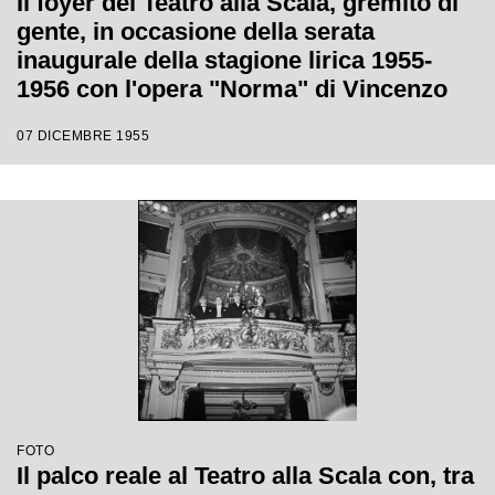
Il foyer del Teatro alla Scala, gremito di
gente, in occasione della serata
inaugurale della stagione lirica 1955-
1956 con l'opera "Norma" di Vincenzo
Bellini, diretta da Antonino Votto, con la
07 DICEMBRE 1955
regia di Margherita Wallmann
FOTO
Il palco reale al Teatro alla Scala con, tra