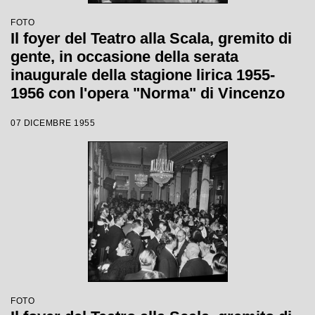
FOTO
Il foyer del Teatro alla Scala, gremito di
gente, in occasione della serata
inaugurale della stagione lirica 1955-
1956 con l'opera "Norma" di Vincenzo
Bellini, diretta da Antonino Votto, con la
07 DICEMBRE 1955
regia di Margherita Wallmann
FOTO