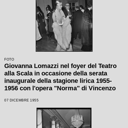
FOTO
Giovanna Lomazzi nel foyer del Teatro
alla Scala in occasione della serata
inaugurale della stagione lirica 1955-
1956 con l'opera "Norma" di Vincenzo
Bellini, diretta da Antonino Votto, con la
07 DICEMBRE 1955
regia di Margherita Wallmann