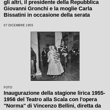
gli altri, il presidente della Repubblica
Giovanni Gronchi e la moglie Carla
Bissatini in occasione della serata
inaugurale della stagione lirica 1955-
07 DICEMBRE 1955
1956 con l'opera "Norma" di Vincenzo
Bellini, diretta da Antonino Votto, con la
regia di Margherita Wallmann
FOTO
Inaugurazione della stagione lirica 1955-
1956 del Teatro alla Scala con l'opera
"Norma" di Vincenzo Bellini, diretta da