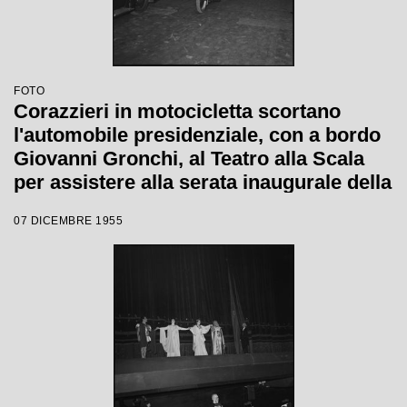
FOTO
Corazzieri in motocicletta scortano
l'automobile presidenziale, con a bordo
Giovanni Gronchi, al Teatro alla Scala
per assistere alla serata inaugurale della
stagione lirica 1955-1956 con l'opera
07 DICEMBRE 1955
"Norma" di Vincenzo Bellini, diretta da
Antonino Votto, con la regia di
Margherita Wallmann