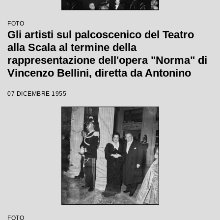
FOTO
Gli artisti sul palcoscenico del Teatro
alla Scala al termine della
rappresentazione dell'opera "Norma" di
Vincenzo Bellini, diretta da Antonino
Votto, con la regia di Margherita
07 DICEMBRE 1955
Wallmann, che inaugura la stagione
lirica 1955-1956
FOTO