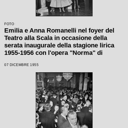
FOTO
Emilia e Anna Romanelli nel foyer del
Teatro alla Scala in occasione della
serata inaugurale della stagione lirica
1955-1956 con l'opera "Norma" di
Vincenzo Bellini, diretta da Antonino
07 DICEMBRE 1955
Votto, con la regia di Margherita
Wallmann