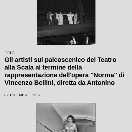
FOTO
Gli artisti sul palcoscenico del Teatro
alla Scala al termine della
rappresentazione dell'opera "Norma" di
Vincenzo Bellini, diretta da Antonino
Votto, con la regia di Margherita
07 DICEMBRE 1955
Wallmann, che inaugura la stagione
lirica 1955-1956