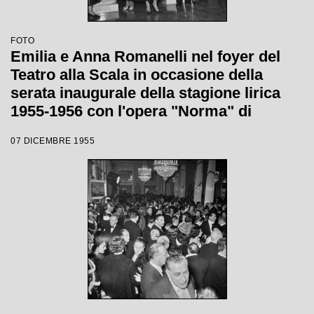
FOTO
Emilia e Anna Romanelli nel foyer del
Teatro alla Scala in occasione della
serata inaugurale della stagione lirica
1955-1956 con l'opera "Norma" di
Vincenzo Bellini, diretta da Antonino
07 DICEMBRE 1955
Votto, con la regia di Margherita
Wallmann