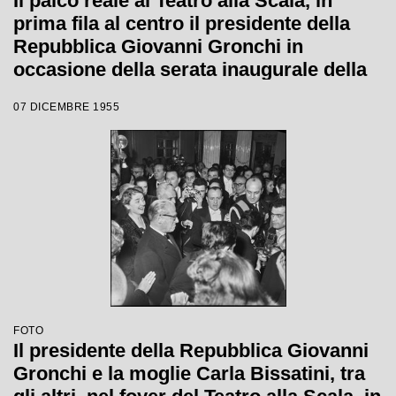
Il palco reale al Teatro alla Scala, in
prima fila al centro il presidente della
Repubblica Giovanni Gronchi in
occasione della serata inaugurale della
stagione lirica 1955-1956 con l'opera
07 DICEMBRE 1955
"Norma" di Vincenzo Bellini, diretta da
Antonino Votto, con la regia di
Margherita Wallmann
FOTO
Il presidente della Repubblica Giovanni
Gronchi e la moglie Carla Bissatini, tra