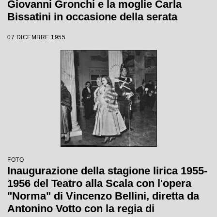
Giovanni Gronchi e la moglie Carla
Bissatini in occasione della serata
inaugurale della stagione lirica 1955-
07 DICEMBRE 1955
1956 con l'opera "Norma" di Vincenzo
Bellini, diretta da Antonino Votto, con la
regia di Margherita Wallmann
FOTO
Inaugurazione della stagione lirica 1955-
1956 del Teatro alla Scala con l'opera
"Norma" di Vincenzo Bellini, diretta da
Antonino Votto con la regia di