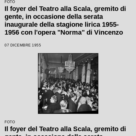
FOTO
Il foyer del Teatro alla Scala, gremito di
gente, in occasione della serata
inaugurale della stagione lirica 1955-
1956 con l'opera "Norma" di Vincenzo
Bellini, diretta da Antonino Votto, con la
07 DICEMBRE 1955
regia di Margherita Wallmann
FOTO
Il foyer del Teatro alla Scala, gremito di