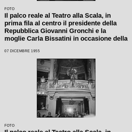
FOTO
Il palco reale al Teatro alla Scala, in
prima fila al centro il presidente della
Repubblica Giovanni Gronchi e la
moglie Carla Bissatini in occasione della
serata inaugurale della stagione lirica
07 DICEMBRE 1955
1955-1956 con l'opera "Norma" di
Vincenzo Bellini, diretta da Antonino
Votto, con la regia di Margherita
Wallmann
FOTO