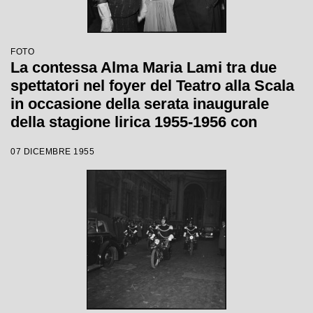
FOTO
La contessa Alma Maria Lami tra due
spettatori nel foyer del Teatro alla Scala
in occasione della serata inaugurale
della stagione lirica 1955-1956 con
l'opera "Norma" di Vincenzo Bellini,
07 DICEMBRE 1955
diretta da Antonino Votto, con la regia di
Margherita Wallmann