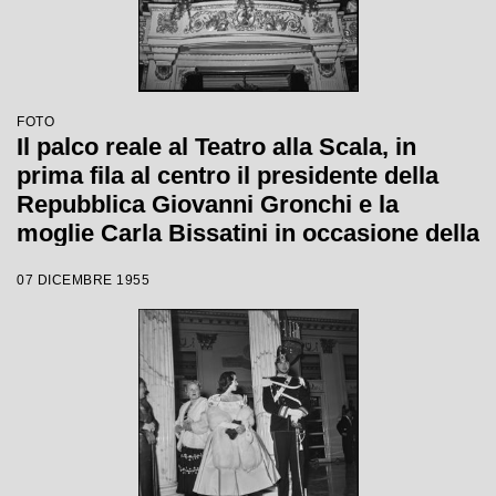
FOTO
Il palco reale al Teatro alla Scala, in
prima fila al centro il presidente della
Repubblica Giovanni Gronchi e la
moglie Carla Bissatini in occasione della
serata inaugurale della stagione lirica
07 DICEMBRE 1955
1955-1956 con l'opera "Norma" di
Vincenzo Bellini, diretta da Antonino
Votto, con la regia di Margherita
Wallmann