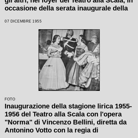
gli altri, nel foyer del Teatro alla Scala, in
occasione della serata inaugurale della
stagione lirica 1955-1956 con l'opera
07 DICEMBRE 1955
"Norma" di Vincenzo Bellini, diretta da
Antonino Votto, con la regia di
Margherita Wallmann
FOTO
Inaugurazione della stagione lirica 1955-
1956 del Teatro alla Scala con l'opera
"Norma" di Vincenzo Bellini, diretta da
Antonino Votto con la regia di