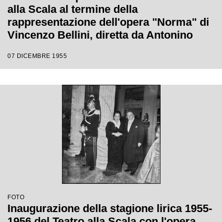
alla Scala al termine della
rappresentazione dell'opera "Norma" di
Vincenzo Bellini, diretta da Antonino
Votto, con la regia di Margherita
07 DICEMBRE 1955
Wallmann, che inaugura la stagione
lirica 1955-1956
FOTO
Inaugurazione della stagione lirica 1955-
1956 del Teatro alla Scala con l'opera