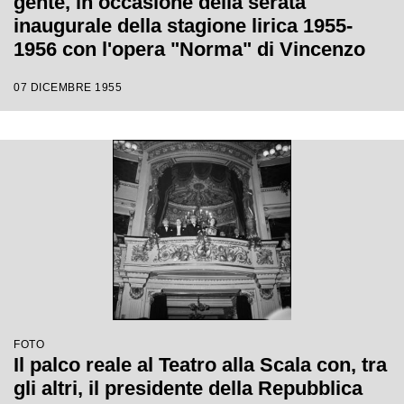
gente, in occasione della serata
inaugurale della stagione lirica 1955-
1956 con l'opera "Norma" di Vincenzo
Bellini, diretta da Antonino Votto, con la
07 DICEMBRE 1955
regia di Margherita Wallmann
FOTO
Il palco reale al Teatro alla Scala con, tra
gli altri, il presidente della Repubblica