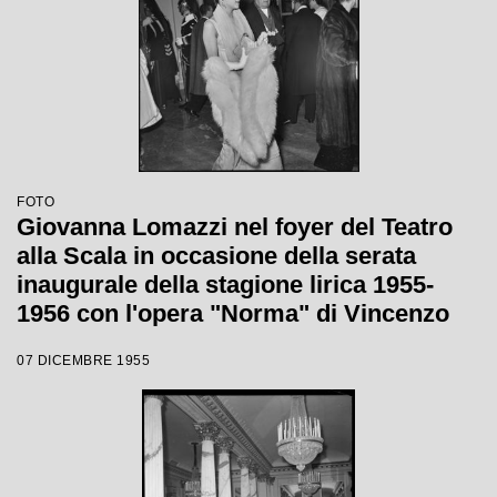
FOTO
Giovanna Lomazzi nel foyer del Teatro
alla Scala in occasione della serata
inaugurale della stagione lirica 1955-
1956 con l'opera "Norma" di Vincenzo
Bellini, diretta da Antonino Votto, con la
07 DICEMBRE 1955
regia di Margherita Wallmann