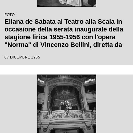
FOTO
Eliana de Sabata al Teatro alla Scala in
occasione della serata inaugurale della
stagione lirica 1955-1956 con l'opera
"Norma" di Vincenzo Bellini, diretta da
Antonino Votto con la regia di
07 DICEMBRE 1955
Margherita Wallmann