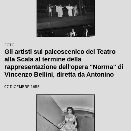
FOTO
Gli artisti sul palcoscenico del Teatro
alla Scala al termine della
rappresentazione dell'opera "Norma" di
Vincenzo Bellini, diretta da Antonino
Votto, con la regia di Margherita
07 DICEMBRE 1955
Wallmann, che inaugura la stagione
lirica 1955-1956