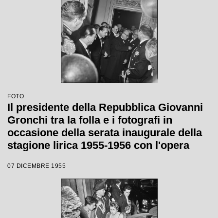
Votto, con la regia di Margherita
Wallmann
FOTO
Il presidente della Repubblica Giovanni
Gronchi tra la folla e i fotografi in
occasione della serata inaugurale della
stagione lirica 1955-1956 con l'opera
"Norma" di Vincenzo Bellini, diretta da
07 DICEMBRE 1955
Antonino Votto, con la regia di
Margherita Wallmann