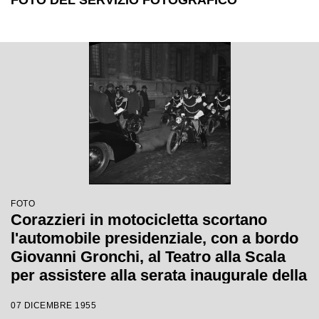
FOTO DEL SERVIZIO FOTOGRAFICO
FOTO
Corazzieri in motocicletta scortano
l'automobile presidenziale, con a bordo
Giovanni Gronchi, al Teatro alla Scala
per assistere alla serata inaugurale della
stagione lirica 1955-1956 con l'opera
07 DICEMBRE 1955
"Norma" di Vincenzo Bellini, diretta da