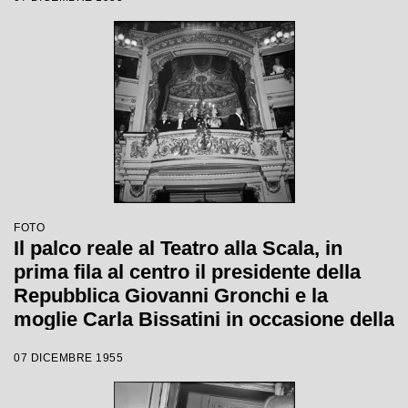
FOTO
Il palco reale al Teatro alla Scala, in
prima fila al centro il presidente della
Repubblica Giovanni Gronchi e la
moglie Carla Bissatini in occasione della
serata inaugurale della stagione lirica
07 DICEMBRE 1955
1955-1956 con l'opera "Norma" di
Vincenzo Bellini, diretta da Antonino