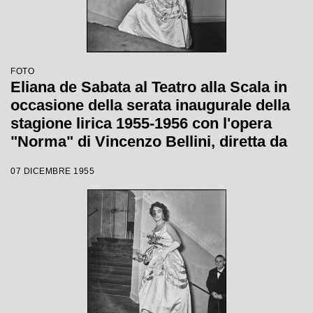
FOTO
Eliana de Sabata al Teatro alla Scala in
occasione della serata inaugurale della
stagione lirica 1955-1956 con l'opera
"Norma" di Vincenzo Bellini, diretta da
Antonino Votto, con la regia di
07 DICEMBRE 1955
Margherita Wallmann