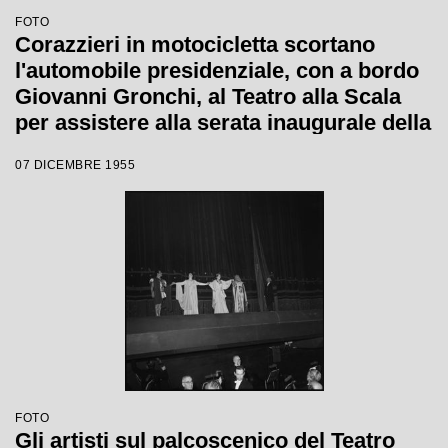
FOTO
Corazzieri in motocicletta scortano
l'automobile presidenziale, con a bordo
Giovanni Gronchi, al Teatro alla Scala
per assistere alla serata inaugurale della
stagione lirica 1955-1956 con l'opera
07 DICEMBRE 1955
"Norma" di Vincenzo Bellini, diretta da
Antonino Votto, con la regia di
Margherita Wallmann
FOTO
Gli artisti sul palcoscenico del Teatro