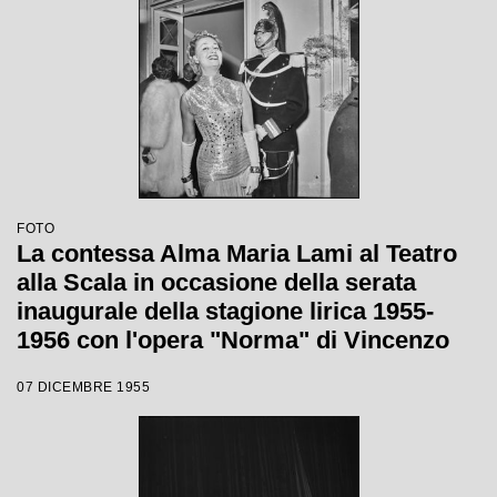
FOTO
La contessa Alma Maria Lami al Teatro
alla Scala in occasione della serata
inaugurale della stagione lirica 1955-
1956 con l'opera "Norma" di Vincenzo
Bellini, diretta da Antonino Votto con la
07 DICEMBRE 1955
regia di Margherita Wallmann