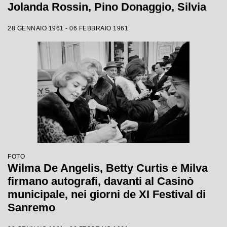
Jolanda Rossin, Pino Donaggio, Silvia
Guidi, Little Tony, Nadia Liani, Tony
28 GENNAIO 1961 - 06 FEBBRAIO 1961
Renis e Betty Curtis
FOTO
Wilma De Angelis, Betty Curtis e Milva
firmano autografi, davanti al Casinò
municipale, nei giorni de XI Festival di
Sanremo