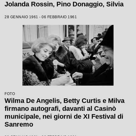
Jolanda Rossin, Pino Donaggio, Silvia
Guidi, Little Tony, Nadia Liani, Tony
28 GENNAIO 1961 - 06 FEBBRAIO 1961
Renis e Betty Curtis
FOTO
Wilma De Angelis, Betty Curtis e Milva
firmano autografi, davanti al Casinò
municipale, nei giorni de XI Festival di
Sanremo