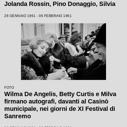
Jolanda Rossin, Pino Donaggio, Silvia
Guidi, Little Tony, Nadia Liani, Tony
28 GENNAIO 1961 - 06 FEBBRAIO 1961
Renis e Betty Curtis
FOTO
Wilma De Angelis, Betty Curtis e Milva
firmano autografi, davanti al Casinò
municipale, nei giorni de XI Festival di
Sanremo