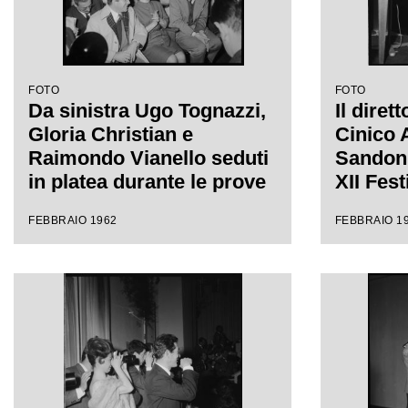
FOTO
FOTO
Da sinistra Ugo Tognazzi,
Il diret
Gloria Christian e
Cinico 
Raimondo Vianello seduti
Sandon'
in platea durante le prove
XII Fes
del Festival di Sanremo
FEBBRAIO 1962
FEBBRAIO 1