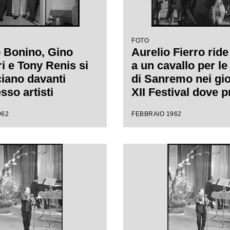
FOTO
 Bonino, Gino
Aurelio Fierro ride 
i e Tony Renis si
a un cavallo per le
iano davanti
di Sanremo nei gio
esso artisti
XII Festival dove 
rno del Casinò di
la canzone "Lui an
962
FEBBRAIO 1962
 nei giorni del
cavallo"