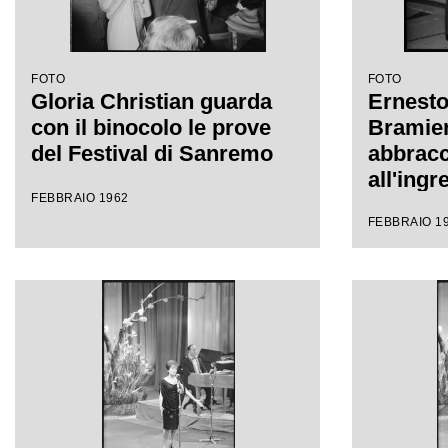
FOTO
FOTO
Gloria Christian guarda
Ernesto
con il binocolo le prove
Bramier
del Festival di Sanremo
abbracc
all'ingr
FEBBRAIO 1962
all'inte
FEBBRAIO 1
Sanremo
Festival