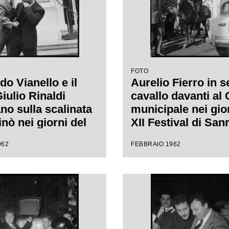
FOTO
o Vianello e il
Aurelio Fierro in s
iulio Rinaldi
cavallo davanti al
no sulla scalinata
municipale nei gio
nò nei giorni del
XII Festival di Sa
tival di Sanremo
dove presenta la 
962
FEBBRAIO 1962
"Lui andava a cava