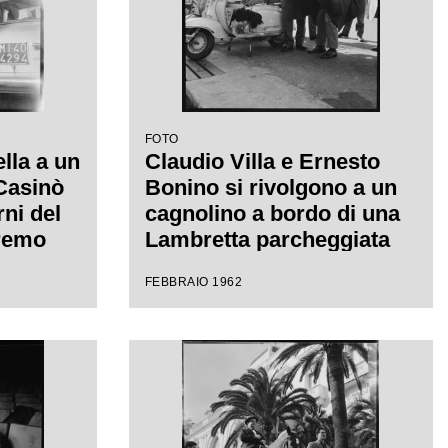
FOTO
ella a un
Claudio Villa e Ernesto
 Casinò
Bonino si rivolgono a un
rni del
cagnolino a bordo di una
nremo
Lambretta parcheggiata
canzone
davanti al Casinò
FEBBRAIO 1962
llo"
municipale nei giorni del
XII Festival di Sanremo