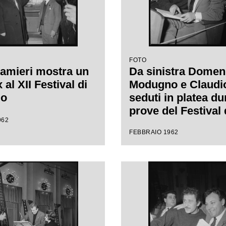
FOTO
amieri mostra un
Da sinistra Domen
al XII Festival di
Modugno e Claudio 
mo
seduti in platea du
prove del Festival 
962
Sanremo, leggono
FEBBRAIO 1962
spartito musicale