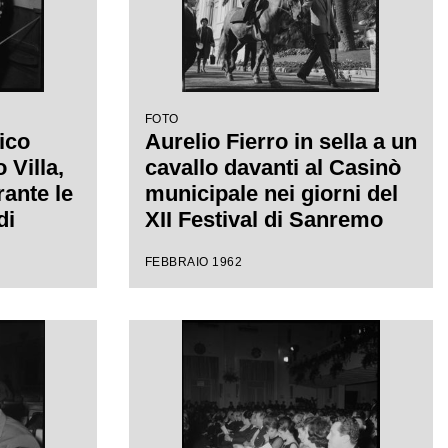
FOTO
ico
Aurelio Fierro in sella a un
Villa,
cavallo davanti al Casinò
rante le
municipale nei giorni del
di
XII Festival di Sanremo
 uno
dove presenta la canzone
FEBBRAIO 1962
"Lui andava a cavallo"