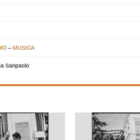
MO
–
MUSICA
esa Sanpaolo