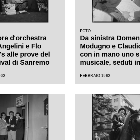
FOTO
tore d'orchestra
Da sinistra Domen
Angelini e Flo
Modugno e Claudio 
s alle prove del
con in mano uno s
tival di Sanremo
musicale, seduti in
durante le prove d
962
FEBBRAIO 1962
Festival di Sanre