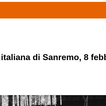
(current)
home
Chi siamo
Archivio Publifoto
Mostre
 italiana di Sanremo, 8 feb