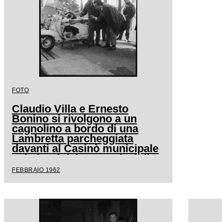
FOTO
Claudio Villa e Ernesto
Bonino si rivolgono a un
cagnolino a bordo di una
Lambretta parcheggiata
davanti al Casinò municipale
nei giorni del XII Festival di
Sanremo
FEBBRAIO 1962