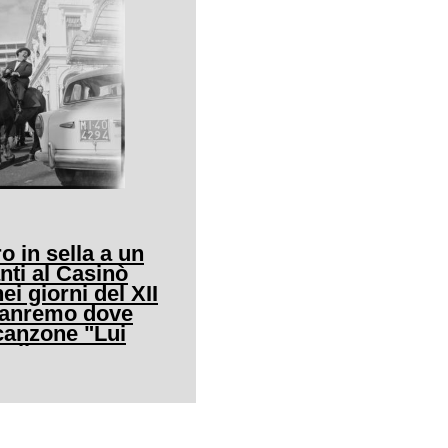
o in sella a un
nti al Casinò
ei giorni del XII
 Sanremo dove
canzone "Lui
allo"