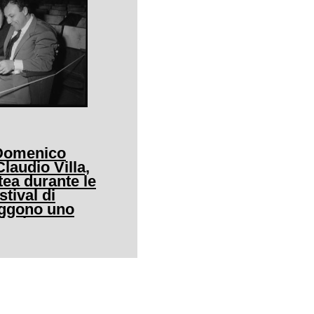
 Domenico
audio Villa,
tea durante le
stival di
eggono uno
icale