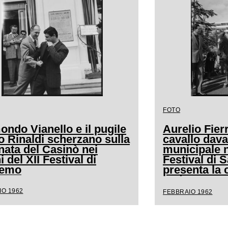
FOTO
ndo Vianello e il pugile
Aurelio Fierr
o Rinaldi scherzano sulla
cavallo dava
nata del Casinò nei
municipale n
i del XII Festival di
Festival di
remo
presenta la 
andava a cav
IO 1962
FEBBRAIO 1962