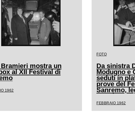
FOTO
 Bramieri mostra un
Da sinistra
ox al XII Festival di
Modugno e Cl
remo
seduti in pla
prove del Fe
Sanremo, l
IO 1962
spartito mus
FEBBRAIO 1962