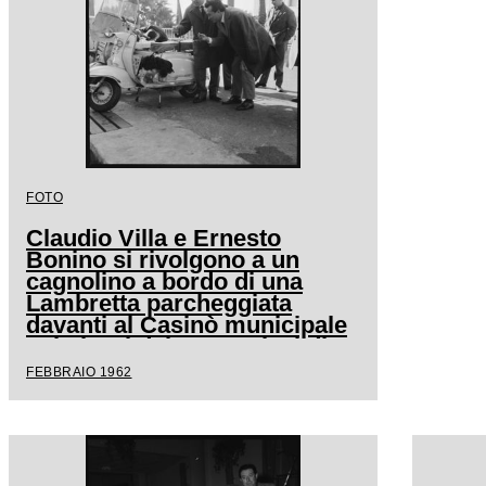
FOTO
Claudio Villa e Ernesto
Bonino si rivolgono a un
cagnolino a bordo di una
Lambretta parcheggiata
davanti al Casinò municipale
nei giorni del XII Festival di
Sanremo
FEBBRAIO 1962