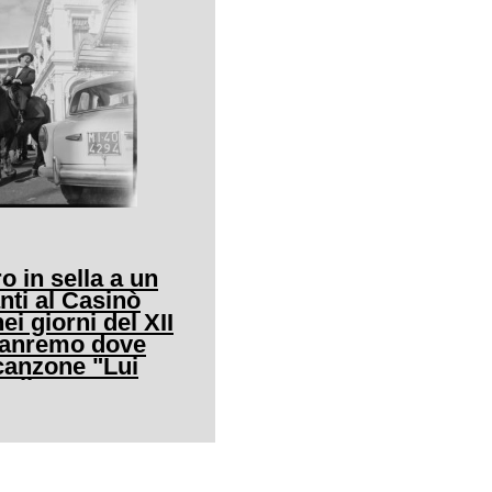
o in sella a un
nti al Casinò
ei giorni del XII
 Sanremo dove
canzone "Lui
allo"