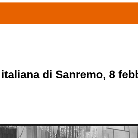
(current)
home
Chi siamo
Archivio Publifoto
Mostre
 italiana di Sanremo, 8 feb