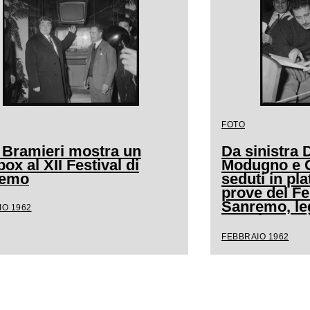
FOTO
 Bramieri mostra un
Da sinistra
ox al XII Festival di
Modugno e Cl
remo
seduti in pla
prove del Fe
Sanremo, l
IO 1962
spartito mus
FEBBRAIO 1962