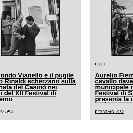
FOTO
ndo Vianello e il pugile
Aurelio Fierr
o Rinaldi scherzano sulla
cavallo dava
nata del Casinò nei
municipale n
i del XII Festival di
Festival di
remo
presenta la 
andava a cav
IO 1962
FEBBRAIO 1962