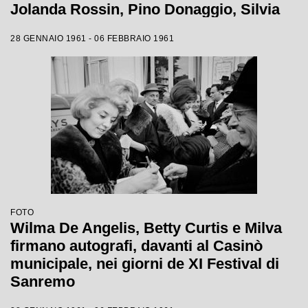
Jolanda Rossin, Pino Donaggio, Silvia
Guidi, Little Tony, Nadia Liani, Tony
28 GENNAIO 1961 - 06 FEBBRAIO 1961
Renis e Betty Curtis
FOTO
Wilma De Angelis, Betty Curtis e Milva
firmano autografi, davanti al Casinò
municipale, nei giorni de XI Festival di
Sanremo