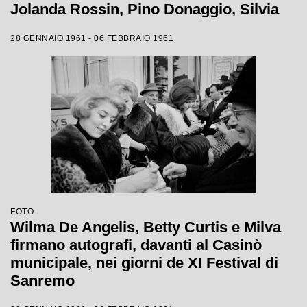
Jolanda Rossin, Pino Donaggio, Silvia
Guidi, Little Tony, Nadia Liani, Tony
28 GENNAIO 1961 - 06 FEBBRAIO 1961
Renis e Betty Curtis
FOTO
Wilma De Angelis, Betty Curtis e Milva
firmano autografi, davanti al Casinò
municipale, nei giorni de XI Festival di
Sanremo