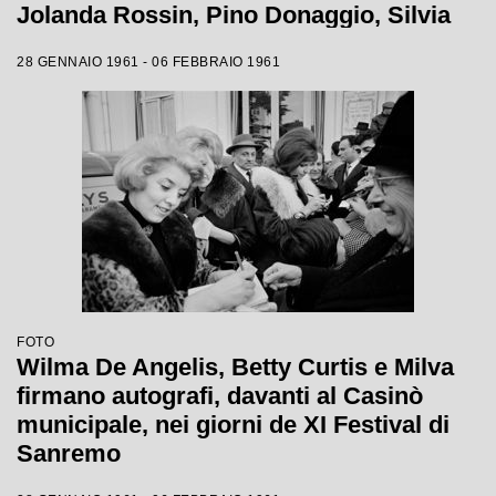
Jolanda Rossin, Pino Donaggio, Silvia
Guidi, Little Tony, Nadia Liani, Tony
28 GENNAIO 1961 - 06 FEBBRAIO 1961
Renis e Betty Curtis
FOTO
Wilma De Angelis, Betty Curtis e Milva
firmano autografi, davanti al Casinò
municipale, nei giorni de XI Festival di
Sanremo