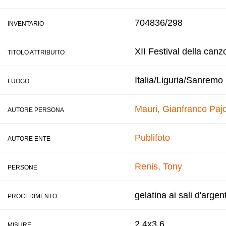
704836/298
INVENTARIO
XII Festival della canz
TITOLO ATTRIBUITO
Italia/Liguria/Sanremo
LUOGO
Mauri, Gianfranco
Pajo
AUTORE PERSONA
Publifoto
AUTORE ENTE
Renis, Tony
PERSONE
gelatina ai sali d'argen
PROCEDIMENTO
2,4x3,6
MISURE