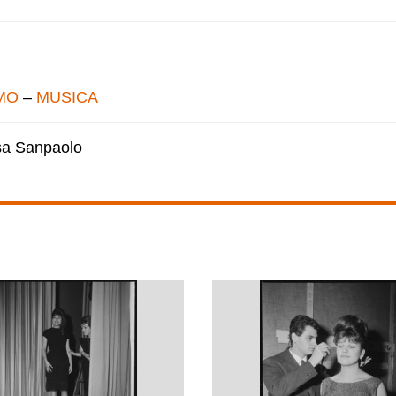
MO
–
MUSICA
esa Sanpaolo