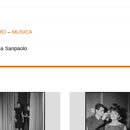
MO
–
MUSICA
esa Sanpaolo