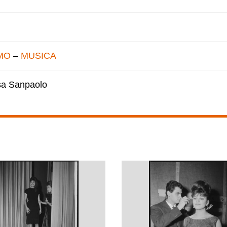
MO
–
MUSICA
esa Sanpaolo