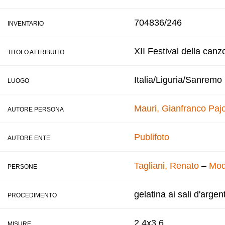
704836/246
INVENTARIO
XII Festival della canz
TITOLO ATTRIBUITO
Italia/Liguria/Sanremo
LUOGO
Mauri, Gianfranco
Pajo
AUTORE PERSONA
Publifoto
AUTORE ENTE
Tagliani, Renato
–
Mod
PERSONE
gelatina ai sali d'argen
PROCEDIMENTO
2,4x3,6
MISURE