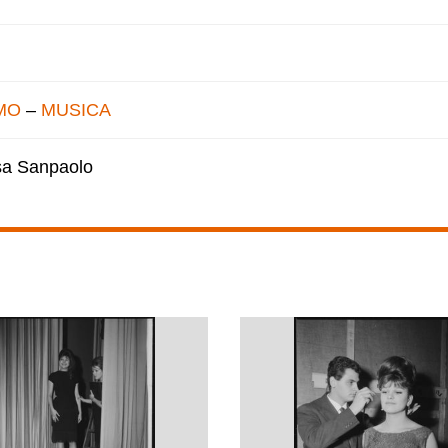
MO
–
MUSICA
esa Sanpaolo