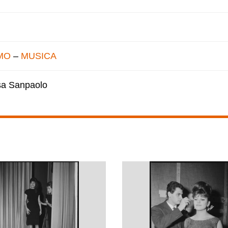
MO
–
MUSICA
esa Sanpaolo