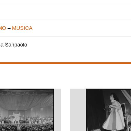
MO
–
MUSICA
esa Sanpaolo