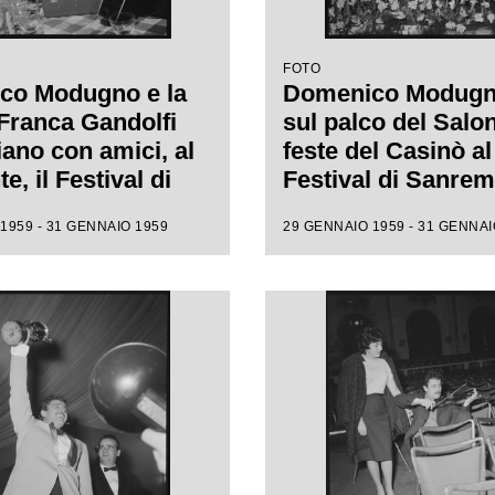
FOTO
co Modugno e la
Domenico Modugn
Franca Gandolfi
sul palco del Salon
iano con amici, al
feste del Casinò al
te, il Festival di
Festival di Sanre
o appena vinto
1959 - 31 GENNAIO 1959
29 GENNAIO 1959 - 31 GENNAI
 a Johnny Dorelli
canzone "Piove"