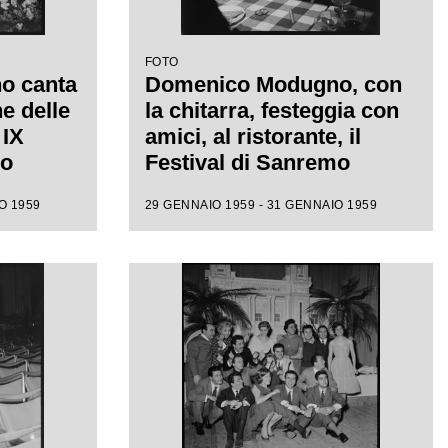
FOTO
o canta
Domenico Modugno, con
e delle
la chitarra, festeggia con
 IX
amici, al ristorante, il
mo
Festival di Sanremo
appena vinto insieme a
O 1959
29 GENNAIO 1959 - 31 GENNAIO 1959
Johnny Dorelli con la
canzone "Piove"