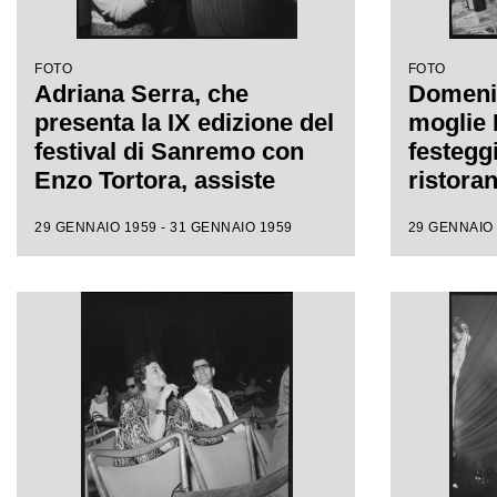
FOTO
FOTO
Adriana Serra, che
Domeni
presenta la IX edizione del
moglie 
festival di Sanremo con
festegg
Enzo Tortora, assiste
ristoran
Achille Togliani divertito
Sanrem
29 GENNAIO 1959 - 31 GENNAIO 1959
29 GENNAIO 
dietro le quinte
insieme
con la 