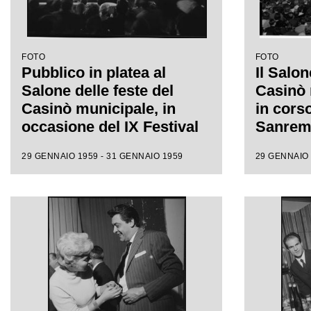
FOTO
FOTO
Pubblico in platea al
Il Salon
Salone delle feste del
Casinò 
Casinò municipale, in
in corso
occasione del IX Festival
Sanremo;
di Sanremo, assiste
prime e
29 GENNAIO 1959 - 31 GENNAIO 1959
29 GENNAIO 
all'esibizione di Jula de
sostitut
Palma
accogli