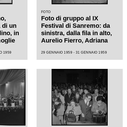
FOTO
o,
Foto di gruppo al IX
 di un
Festival di Sanremo: da
lino, in
sinistra, dalla fila in alto,
oglie
Aurelio Fierro, Adriana
Serra, Domenico
O 1959
29 GENNAIO 1959 - 31 GENNAIO 1959
Modugno, Miranda
Martino, Nilla Pizzi,
Claudio Villa, Natalino
Otto, Tonina Torrielli,
Arturo Testa, Johnny
Dorelli, Anna D'Amico,
Teddy Reno, Gino Latilla,
Achille Togliani, Betty
Curtis, Enzo Tortora,
Fausto Cigliano