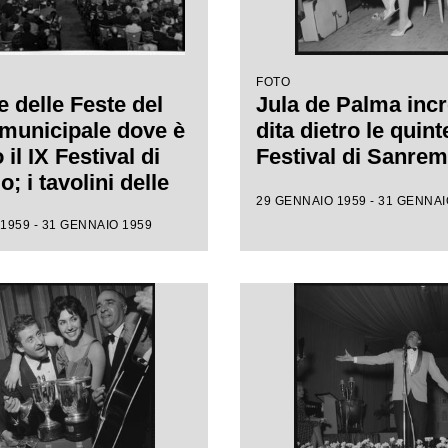
FOTO
e delle Feste del
Jula de Palma incr
municipale dove è
dita dietro le quint
 il IX Festival di
Festival di Sanre
 i tavolini delle
29 GENNAIO 1959 - 31 GENNAI
dizioni sono stati
1959 - 31 GENNAIO 1959
i da sedie per
ere più persone