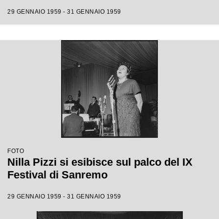
Claudio Villa, Natalino Otto, Tonina
29 GENNAIO 1959 - 31 GENNAIO 1959
Torrielli, Arturo Testa, Johnny Dorelli,
Anna D'Amico, Teddy Reno, Gino Latilla,
Achille Togliani, Betty Curtis, Enzo
Tortora, Fausto Cigliano
FOTO
Nilla Pizzi si esibisce sul palco del IX
Festival di Sanremo
29 GENNAIO 1959 - 31 GENNAIO 1959