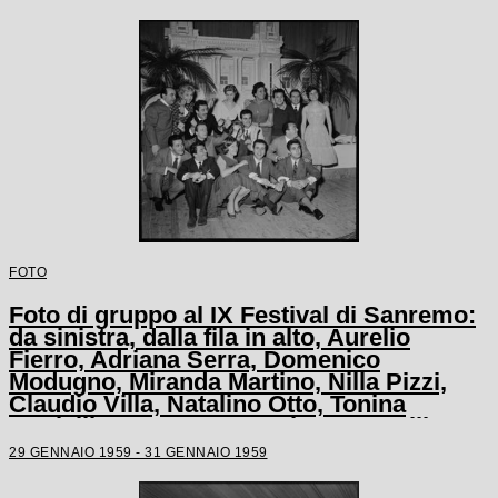
FOTO
Foto di gruppo al IX Festival di Sanremo:
da sinistra, dalla fila in alto, Aurelio
Fierro, Adriana Serra, Domenico
Modugno, Miranda Martino, Nilla Pizzi,
Claudio Villa, Natalino Otto, Tonina
Torrielli, Arturo Testa, Johnny Dorelli,
Anna D'Amico, Teddy Reno, Gino Latilla,
29 GENNAIO 1959 - 31 GENNAIO 1959
Achille Togliani, Betty Curtis, Enzo
Tortora, Fausto Cigliano