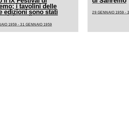
 il IX Festival di
di Sanremo
mo; i tavolini delle
 edizioni sono stati
29 GENNAIO 1959 - 
tuti da sedie per
gliere più persone
AIO 1959 - 31 GENNAIO 1959