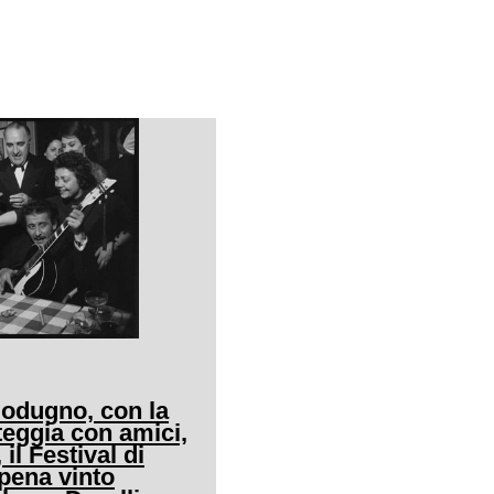
odugno, con la
steggia con amici,
 il Festival di
ena vinto