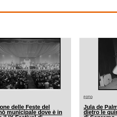
FOTO
lone delle Feste del
Jula de Palm
nò municipale dove è in
dietro le qui