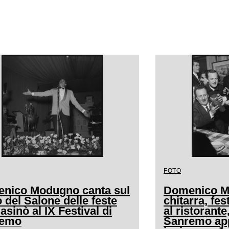
FOTO
nico Modugno canta sul
Domenico M
 del Salone delle feste
chitarra, fe
asinò al IX Festival di
al ristorante,
remo
Sanremo app