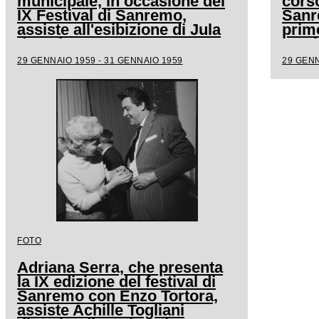
municipale, in occasione del
corso
IX Festival di Sanremo,
Sanre
assiste all'esibizione di Jula
prime
de Palma
sosti
acco
29 GENNAIO 1959 - 31 GENNAIO 1959
29 GENN
FOTO
Adriana Serra, che presenta
la IX edizione del festival di
Sanremo con Enzo Tortora,
assiste Achille Togliani