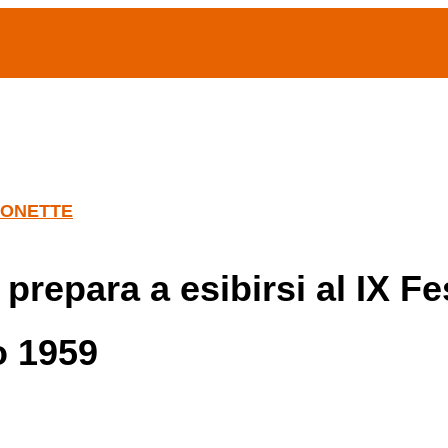
(current)
home
Chi siamo
Archivio Publifoto
Mostre
ZONETTE
i prepara a esibirsi al IX F
o 1959