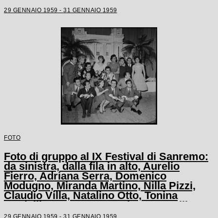
29 GENNAIO 1959 - 31 GENNAIO 1959
FOTO
Foto di gruppo al IX Festival di Sanremo:
da sinistra, dalla fila in alto, Aurelio
Fierro, Adriana Serra, Domenico
Modugno, Miranda Martino, Nilla Pizzi,
Claudio Villa, Natalino Otto, Tonina
Torrielli, Arturo Testa, Johnny Dorelli,
Anna D'Amico, Teddy Reno, Gino Latilla,
29 GENNAIO 1959 - 31 GENNAIO 1959