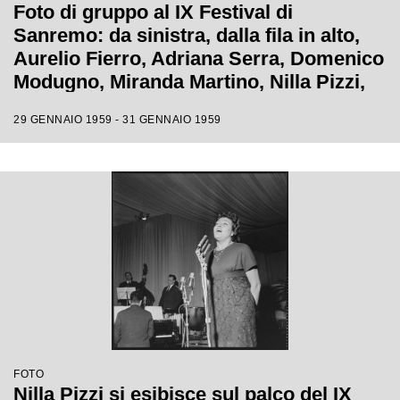
Foto di gruppo al IX Festival di
Sanremo: da sinistra, dalla fila in alto,
Aurelio Fierro, Adriana Serra, Domenico
Modugno, Miranda Martino, Nilla Pizzi,
Claudio Villa, Natalino Otto, Tonina
29 GENNAIO 1959 - 31 GENNAIO 1959
Torrielli, Arturo Testa, Johnny Dorelli,
Anna D'Amico, Teddy Reno, Gino Latilla,
Achille Togliani, Betty Curtis, Enzo
Tortora, Fausto Cigliano
FOTO
Nilla Pizzi si esibisce sul palco del IX