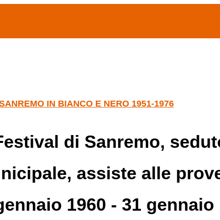
(current)
home
Chi siamo
Archivio Publifoto
Mostre
I SANREMO IN BIANCO E NERO 1951-1976
Festival di Sanremo, seduto
icipale, assiste alle prove
gennaio 1960 - 31 gennaio