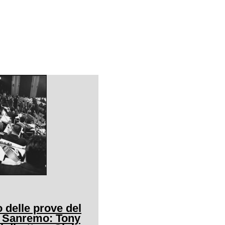
delle prove del
i Sanremo: Tony