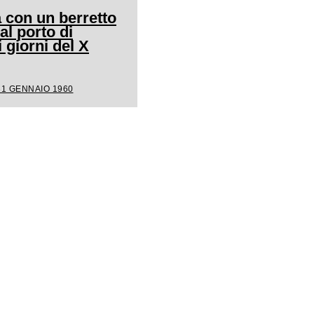
 con un berretto
al porto di
giorni del X
31 GENNAIO 1960