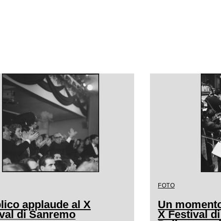
FOTO
lico applaude al X
Un momento 
ival di Sanremo
X Festival d