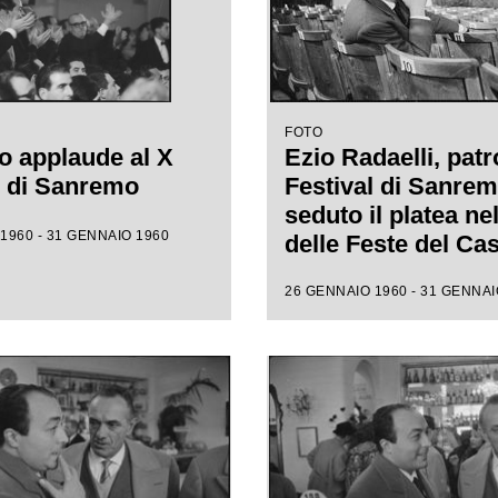
FOTO
o applaude al X
Ezio Radaelli, patr
l di Sanremo
Festival di Sanrem
seduto il platea ne
1960 - 31 GENNAIO 1960
delle Feste del Ca
municipale, assiste
26 GENNAIO 1960 - 31 GENNAI
prove della X ediz
della competizion