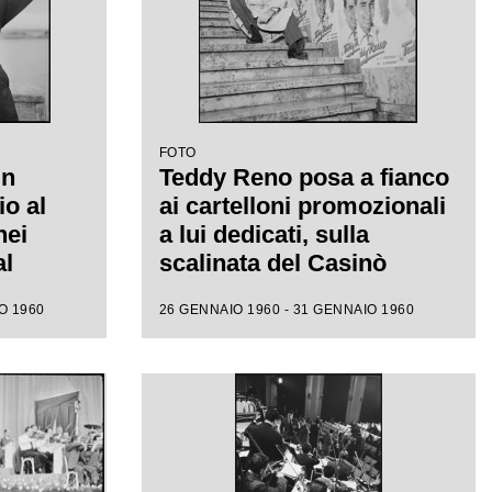
FOTO
un
Teddy Reno posa a fianco
io al
ai cartelloni promozionali
nei
a lui dedicati, sulla
al
scalinata del Casinò
municipale nei giorni del
O 1960
26 GENNAIO 1960 - 31 GENNAIO 1960
X Festival di Sanremo