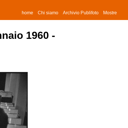
(current)
home
Chi siamo
Archivio Publifoto
Mostre
nnaio 1960 -