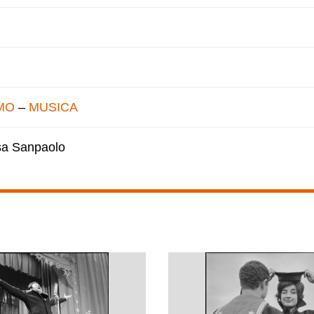
MO
–
MUSICA
esa Sanpaolo