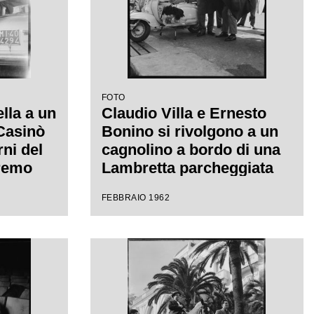
FOTO
ella a un
Claudio Villa e Ernesto
 Casinò
Bonino si rivolgono a un
rni del
cagnolino a bordo di una
nremo
Lambretta parcheggiata
canzone
davanti al Casinò
FEBBRAIO 1962
llo"
municipale nei giorni del
XII Festival di Sanremo