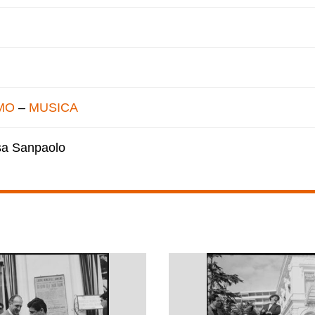
MO
–
MUSICA
esa Sanpaolo