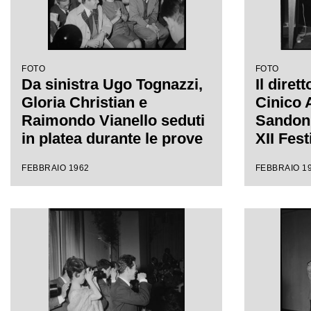
FOTO
FOTO
Da sinistra Ugo Tognazzi,
Il diret
Gloria Christian e
Cinico 
Raimondo Vianello seduti
Sandon'
in platea durante le prove
XII Fes
del Festival di Sanremo
FEBBRAIO 1962
FEBBRAIO 1