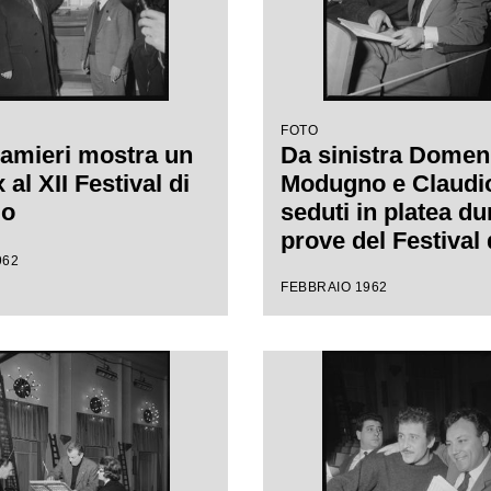
FOTO
amieri mostra un
Da sinistra Domen
al XII Festival di
Modugno e Claudio 
mo
seduti in platea du
prove del Festival 
962
Sanremo, leggono
FEBBRAIO 1962
spartito musicale