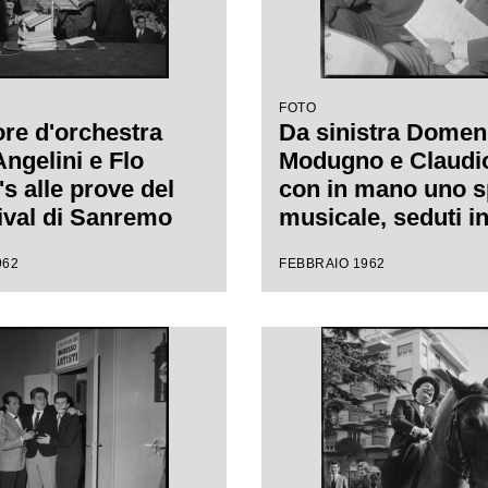
FOTO
tore d'orchestra
Da sinistra Domen
Angelini e Flo
Modugno e Claudio 
s alle prove del
con in mano uno s
tival di Sanremo
musicale, seduti in
durante le prove d
962
FEBBRAIO 1962
Festival di Sanre