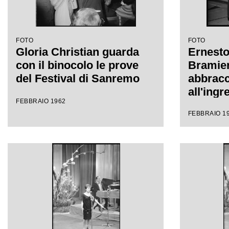
FOTO
FOTO
Gloria Christian guarda
Ernesto
con il binocolo le prove
Bramier
del Festival di Sanremo
abbracc
all'ingr
FEBBRAIO 1962
all'inte
FEBBRAIO 1
Sanremo
Festival