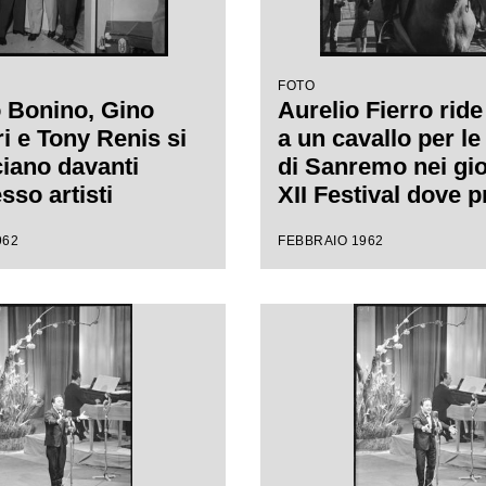
FOTO
 Bonino, Gino
Aurelio Fierro ride 
i e Tony Renis si
a un cavallo per le
iano davanti
di Sanremo nei gio
esso artisti
XII Festival dove 
rno del Casinò di
la canzone "Lui an
962
FEBBRAIO 1962
 nei giorni del
cavallo"