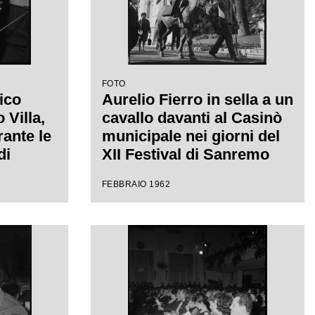
FOTO
ico
Aurelio Fierro in sella a un
Villa,
cavallo davanti al Casinò
rante le
municipale nei giorni del
di
XII Festival di Sanremo
 uno
dove presenta la canzone
FEBBRAIO 1962
"Lui andava a cavallo"