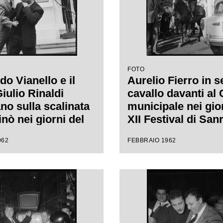
FOTO
o Vianello e il
Aurelio Fierro in s
iulio Rinaldi
cavallo davanti al
no sulla scalinata
municipale nei gio
nò nei giorni del
XII Festival di Sa
tival di Sanremo
dove presenta la 
962
FEBBRAIO 1962
"Lui andava a cava