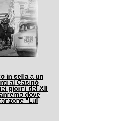
o in sella a un
nti al Casinò
ei giorni del XII
 Sanremo dove
canzone "Lui
allo"