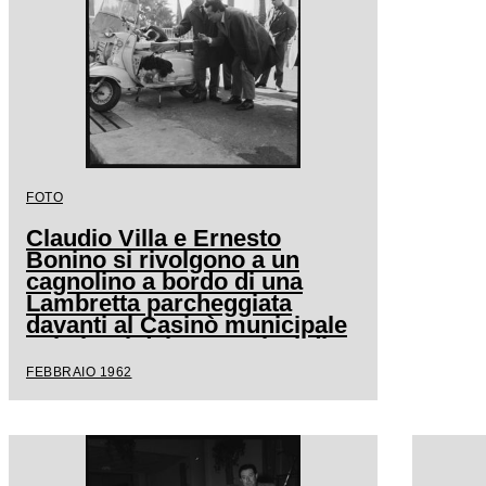
FOTO
Claudio Villa e Ernesto
Bonino si rivolgono a un
cagnolino a bordo di una
Lambretta parcheggiata
davanti al Casinò municipale
nei giorni del XII Festival di
Sanremo
FEBBRAIO 1962