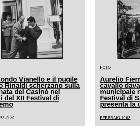
FOTO
ndo Vianello e il pugile
Aurelio Fierr
o Rinaldi scherzano sulla
cavallo dava
nata del Casinò nei
municipale n
i del XII Festival di
Festival di
remo
presenta la 
andava a cav
IO 1962
FEBBRAIO 1962