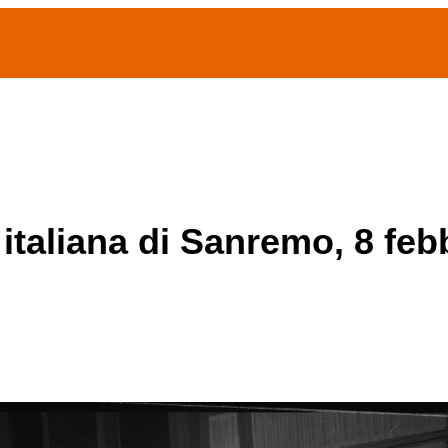
(current)
home
Chi siamo
Archivio Publifoto
Mostre
 italiana di Sanremo, 8 feb