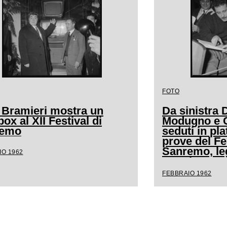
FOTO
 Bramieri mostra un
Da sinistra
ox al XII Festival di
Modugno e Cl
remo
seduti in pla
prove del Fe
Sanremo, l
IO 1962
spartito mus
FEBBRAIO 1962