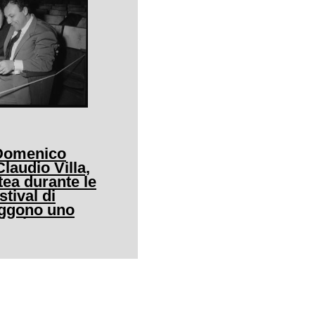
 Domenico
audio Villa,
tea durante le
stival di
eggono uno
icale