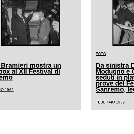
FOTO
 Bramieri mostra un
Da sinistra
ox al XII Festival di
Modugno e Cl
remo
seduti in pla
prove del Fe
Sanremo, l
IO 1962
spartito mus
FEBBRAIO 1962