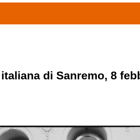
(current)
home
Chi siamo
Archivio Publifoto
Mostre
 italiana di Sanremo, 8 feb