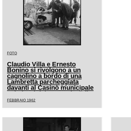
FOTO
Claudio Villa e Ernesto
Bonino si rivolgono a un
cagnolino a bordo di una
Lambretta parcheggiata
davanti al Casinò municipale
nei giorni del XII Festival di
Sanremo
FEBBRAIO 1962