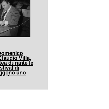
 Domenico
audio Villa,
tea durante le
stival di
eggono uno
icale