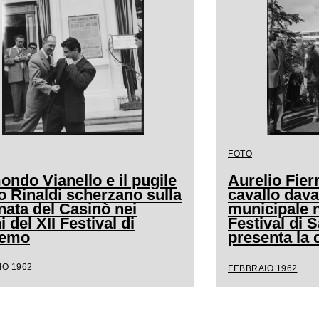
FOTO
ndo Vianello e il pugile
Aurelio Fierr
o Rinaldi scherzano sulla
cavallo dava
nata del Casinò nei
municipale n
i del XII Festival di
Festival di
remo
presenta la 
andava a cav
IO 1962
FEBBRAIO 1962