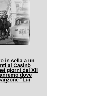
o in sella a un
nti al Casinò
ei giorni del XII
 Sanremo dove
canzone "Lui
allo"