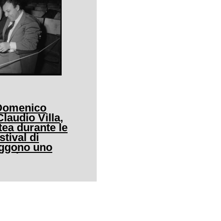
 Domenico
audio Villa,
tea durante le
stival di
eggono uno
icale