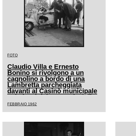
FOTO
Claudio Villa e Ernesto
Bonino si rivolgono a un
cagnolino a bordo di una
Lambretta parcheggiata
davanti al Casinò municipale
nei giorni del XII Festival di
Sanremo
FEBBRAIO 1962