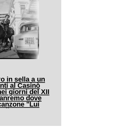
o in sella a un
nti al Casinò
ei giorni del XII
 Sanremo dove
canzone "Lui
allo"