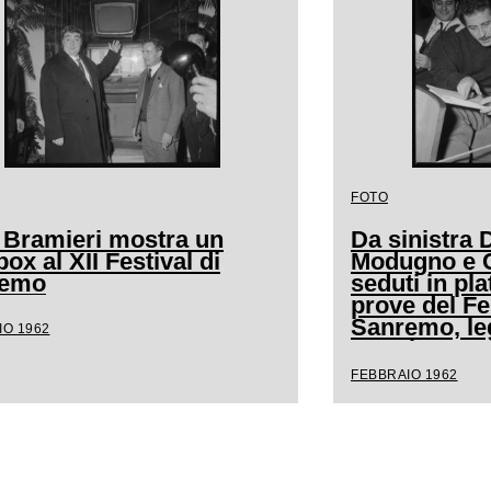
FOTO
 Bramieri mostra un
Da sinistra
ox al XII Festival di
Modugno e Cl
remo
seduti in pla
prove del Fe
Sanremo, l
IO 1962
spartito mus
FEBBRAIO 1962