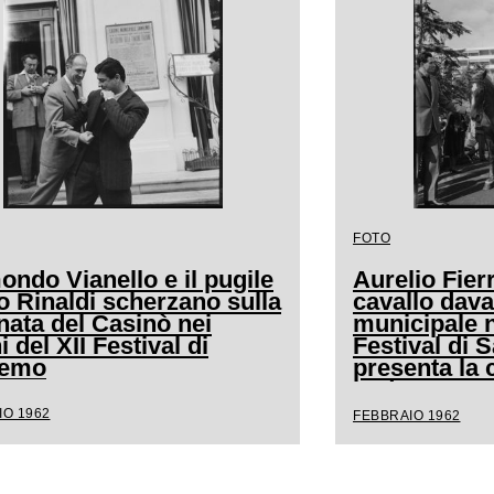
FOTO
ndo Vianello e il pugile
Aurelio Fierr
o Rinaldi scherzano sulla
cavallo dava
nata del Casinò nei
municipale n
i del XII Festival di
Festival di
remo
presenta la 
andava a cav
IO 1962
FEBBRAIO 1962