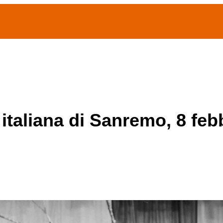
(current)
home
Chi siamo
Archivio Publifoto
Mostre
 italiana di Sanremo, 8 feb