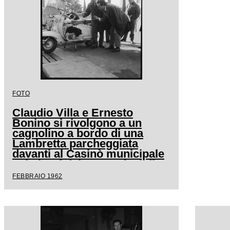
FOTO
Claudio Villa e Ernesto
Bonino si rivolgono a un
cagnolino a bordo di una
Lambretta parcheggiata
davanti al Casinò municipale
nei giorni del XII Festival di
Sanremo
FEBBRAIO 1962