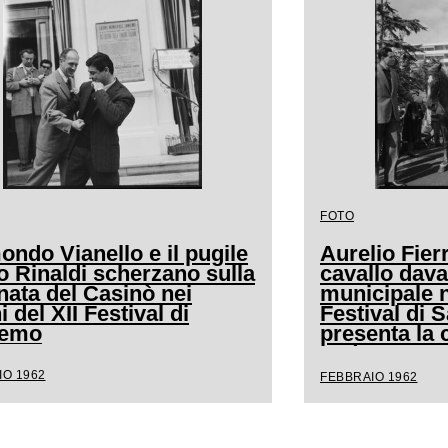
FOTO
ndo Vianello e il pugile
Aurelio Fierr
o Rinaldi scherzano sulla
cavallo dava
nata del Casinò nei
municipale n
i del XII Festival di
Festival di
remo
presenta la 
andava a cav
IO 1962
FEBBRAIO 1962