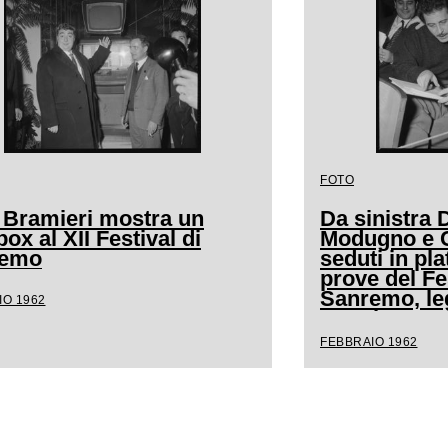
FOTO
 Bramieri mostra un
Da sinistra
ox al XII Festival di
Modugno e Cl
remo
seduti in pla
prove del Fe
Sanremo, l
IO 1962
spartito mus
FEBBRAIO 1962