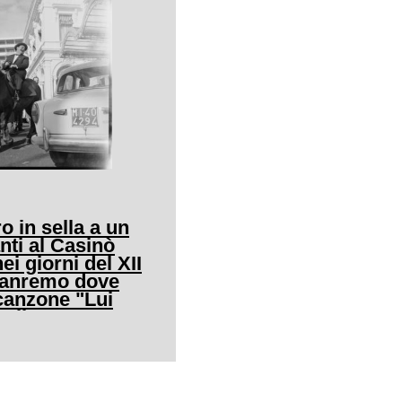
o in sella a un
nti al Casinò
ei giorni del XII
 Sanremo dove
canzone "Lui
allo"