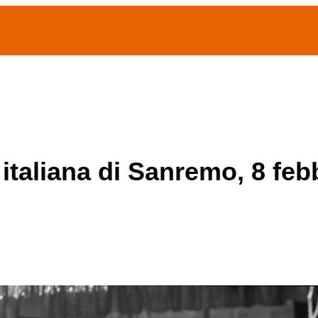
(current)
home
Chi siamo
Archivio Publifoto
Mostre
 italiana di Sanremo, 8 feb