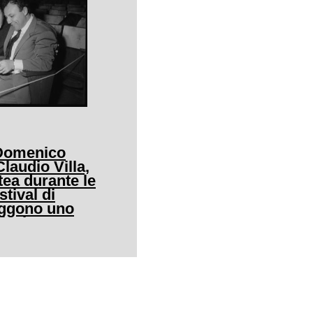
 Domenico
audio Villa,
tea durante le
stival di
eggono uno
icale