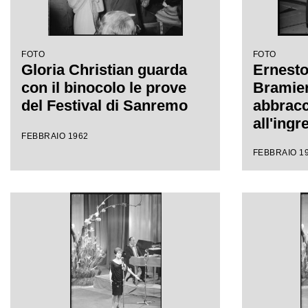
FOTO
FOTO
Gloria Christian guarda
Ernesto
con il binocolo le prove
Bramier
del Festival di Sanremo
abbracc
all'ingr
FEBBRAIO 1962
all'inte
FEBBRAIO 1
Sanremo
Festival