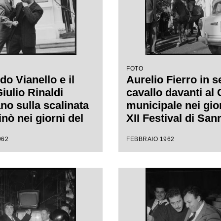
FOTO
o Vianello e il
Aurelio Fierro in s
iulio Rinaldi
cavallo davanti al
no sulla scalinata
municipale nei gio
nò nei giorni del
XII Festival di Sa
tival di Sanremo
dove presenta la 
962
FEBBRAIO 1962
"Lui andava a cava