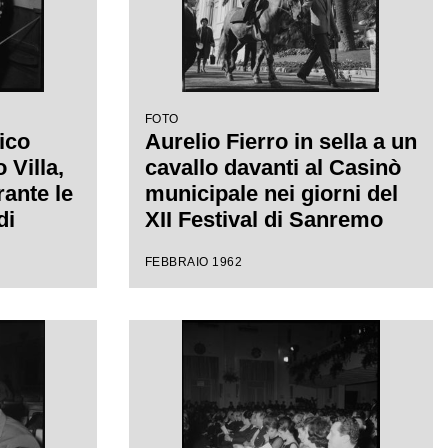
FOTO
ico
Aurelio Fierro in sella a un
Villa,
cavallo davanti al Casinò
rante le
municipale nei giorni del
di
XII Festival di Sanremo
 uno
dove presenta la canzone
FEBBRAIO 1962
"Lui andava a cavallo"