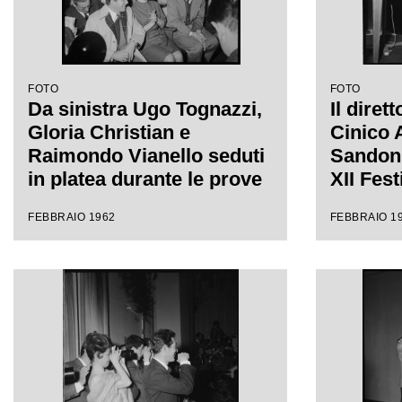
FOTO
FOTO
Da sinistra Ugo Tognazzi,
Il diret
Gloria Christian e
Cinico 
Raimondo Vianello seduti
Sandon'
in platea durante le prove
XII Fes
del Festival di Sanremo
FEBBRAIO 1962
FEBBRAIO 1