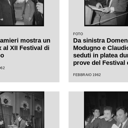
FOTO
amieri mostra un
Da sinistra Domen
al XII Festival di
Modugno e Claudio 
mo
seduti in platea du
prove del Festival 
962
Sanremo, leggono
FEBBRAIO 1962
spartito musicale