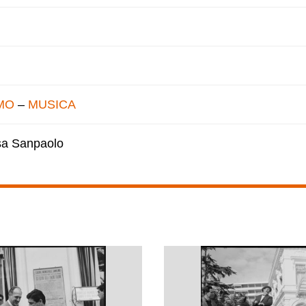
MO
–
MUSICA
esa Sanpaolo