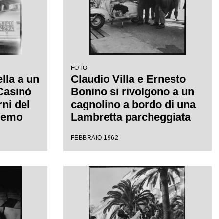
FOTO
ella a un
Claudio Villa e Ernesto
 Casinò
Bonino si rivolgono a un
rni del
cagnolino a bordo di una
nremo
Lambretta parcheggiata
canzone
davanti al Casinò
FEBBRAIO 1962
llo"
municipale nei giorni del
XII Festival di Sanremo