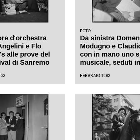
FOTO
tore d'orchestra
Da sinistra Domen
Angelini e Flo
Modugno e Claudio 
s alle prove del
con in mano uno s
tival di Sanremo
musicale, seduti in
durante le prove d
962
FEBBRAIO 1962
Festival di Sanre