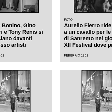
FOTO
 Bonino, Gino
Aurelio Fierro ride 
i e Tony Renis si
a un cavallo per le
iano davanti
di Sanremo nei gio
esso artisti
XII Festival dove 
rno del Casinò di
la canzone "Lui an
962
FEBBRAIO 1962
 nei giorni del
cavallo"