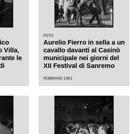
FOTO
ico
Aurelio Fierro in sella a un
Villa,
cavallo davanti al Casinò
rante le
municipale nei giorni del
di
XII Festival di Sanremo
 uno
dove presenta la canzone
FEBBRAIO 1962
"Lui andava a cavallo"