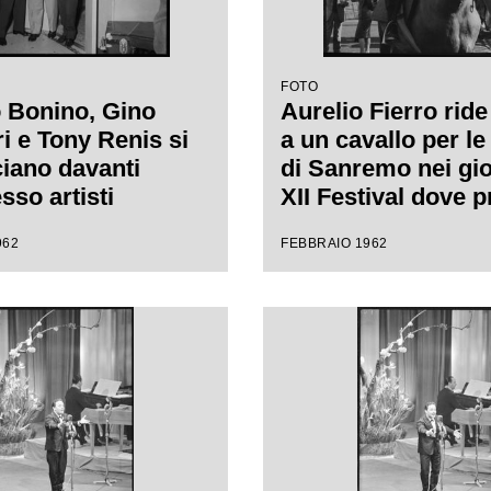
FOTO
 Bonino, Gino
Aurelio Fierro ride 
i e Tony Renis si
a un cavallo per le
iano davanti
di Sanremo nei gio
esso artisti
XII Festival dove 
rno del Casinò di
la canzone "Lui an
962
FEBBRAIO 1962
 nei giorni del
cavallo"