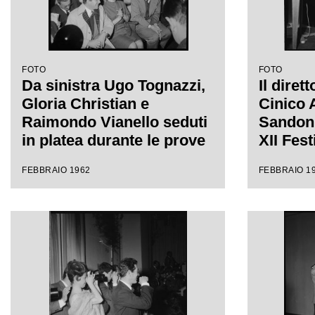
FOTO
FOTO
Da sinistra Ugo Tognazzi,
Il diret
Gloria Christian e
Cinico 
Raimondo Vianello seduti
Sandon'
in platea durante le prove
XII Fes
del Festival di Sanremo
FEBBRAIO 1962
FEBBRAIO 1