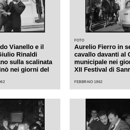
FOTO
o Vianello e il
Aurelio Fierro in s
iulio Rinaldi
cavallo davanti al
no sulla scalinata
municipale nei gio
nò nei giorni del
XII Festival di Sa
tival di Sanremo
dove presenta la 
962
FEBBRAIO 1962
"Lui andava a cava