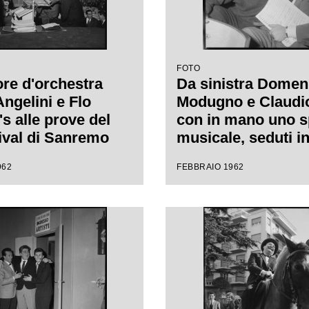
FOTO
tore d'orchestra
Da sinistra Domen
Angelini e Flo
Modugno e Claudio 
s alle prove del
con in mano uno s
tival di Sanremo
musicale, seduti in
durante le prove d
962
FEBBRAIO 1962
Festival di Sanre