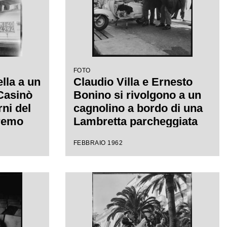
FOTO
ella a un
Claudio Villa e Ernesto
 Casinò
Bonino si rivolgono a un
rni del
cagnolino a bordo di una
nremo
Lambretta parcheggiata
canzone
davanti al Casinò
FEBBRAIO 1962
llo"
municipale nei giorni del
XII Festival di Sanremo