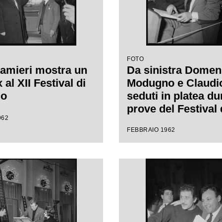
FOTO
amieri mostra un
Da sinistra Domen
al XII Festival di
Modugno e Claudio 
mo
seduti in platea du
prove del Festival 
962
Sanremo, leggono
FEBBRAIO 1962
spartito musicale