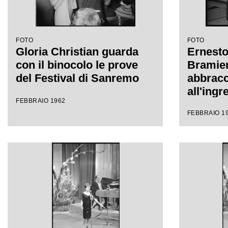
FOTO
FOTO
Gloria Christian guarda
Ernesto
con il binocolo le prove
Bramier
del Festival di Sanremo
abbracc
all'ingr
FEBBRAIO 1962
all'inte
FEBBRAIO 1
Sanremo
Festival