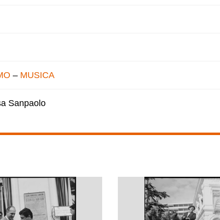
MO
–
MUSICA
esa Sanpaolo