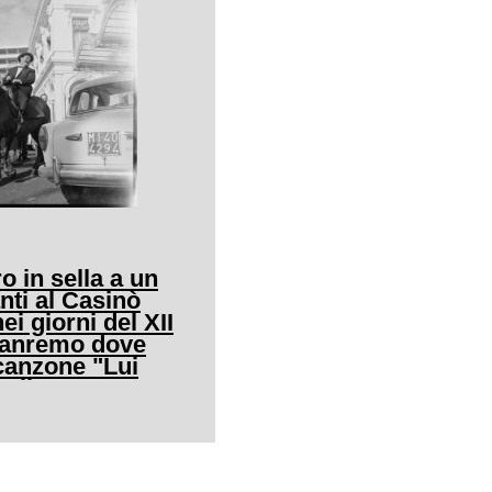
o in sella a un
nti al Casinò
ei giorni del XII
 Sanremo dove
canzone "Lui
allo"