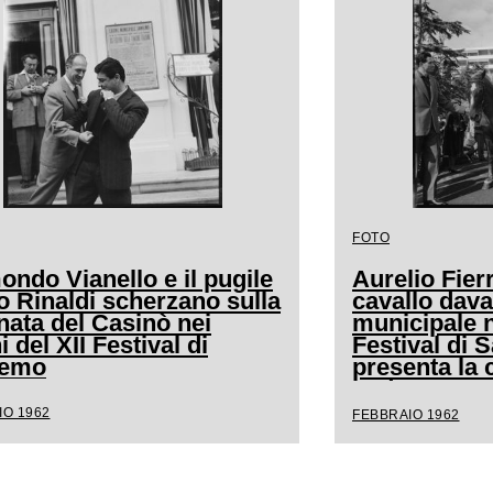
FOTO
ndo Vianello e il pugile
Aurelio Fierr
o Rinaldi scherzano sulla
cavallo dava
nata del Casinò nei
municipale n
i del XII Festival di
Festival di
remo
presenta la 
andava a cav
IO 1962
FEBBRAIO 1962