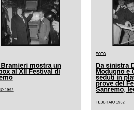
FOTO
 Bramieri mostra un
Da sinistra
ox al XII Festival di
Modugno e Cl
remo
seduti in pla
prove del Fe
Sanremo, l
IO 1962
spartito mus
FEBBRAIO 1962