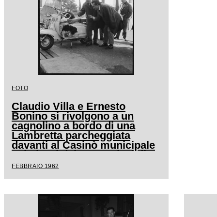
FOTO
Claudio Villa e Ernesto
Bonino si rivolgono a un
cagnolino a bordo di una
Lambretta parcheggiata
davanti al Casinò municipale
nei giorni del XII Festival di
Sanremo
FEBBRAIO 1962