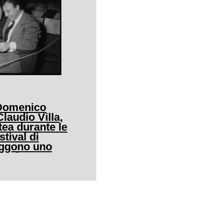
 Domenico
audio Villa,
tea durante le
stival di
eggono uno
icale