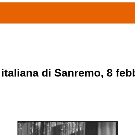
(current)
home
Chi siamo
Archivio Publifoto
Mostre
 italiana di Sanremo, 8 feb