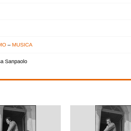
MO
–
MUSICA
esa Sanpaolo