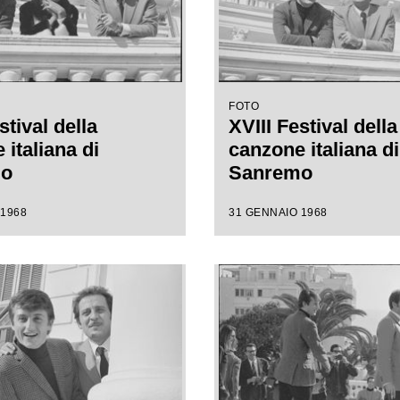
FOTO
stival della
XVIII Festival della
italiana di
canzone italiana di
mo
Sanremo
 1968
31 GENNAIO 1968