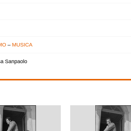
MO
–
MUSICA
esa Sanpaolo