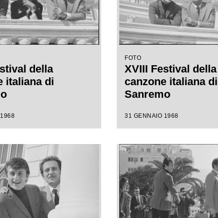
FOTO
stival della
XVIII Festival della
italiana di
canzone italiana di
mo
Sanremo
 1968
31 GENNAIO 1968