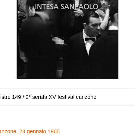
stro 149 / 2° serata XV festival canzone
 canzone, 29 gennaio 1965