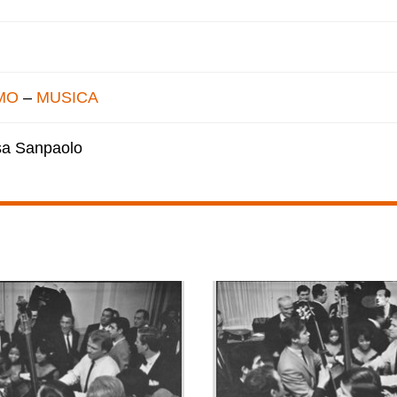
MO
–
MUSICA
esa Sanpaolo