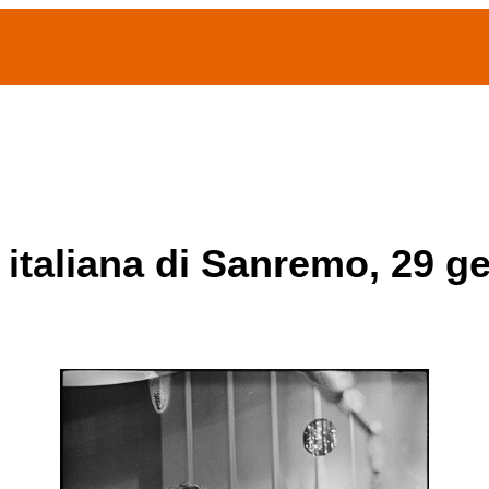
(current)
home
Chi siamo
Archivio Publifoto
Mostre
 italiana di Sanremo, 29 g