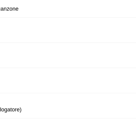
 canzone
logatore)