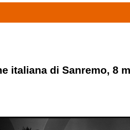
(current)
home
Chi siamo
Archivio Publifoto
Mostre
one italiana di Sanremo, 8 