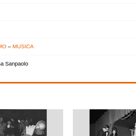
MO
–
MUSICA
esa Sanpaolo