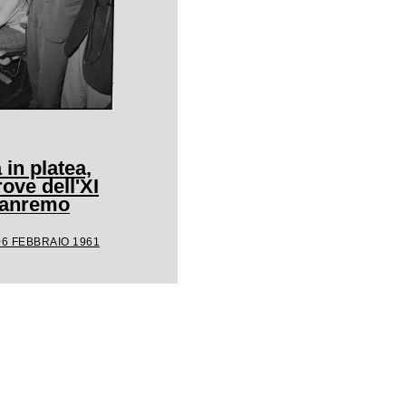
 in platea,
rove dell'XI
 Sanremo
06 FEBBRAIO 1961