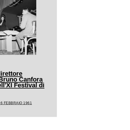
irettore
 Bruno Canfora
ll'XI Festival di
06 FEBBRAIO 1961