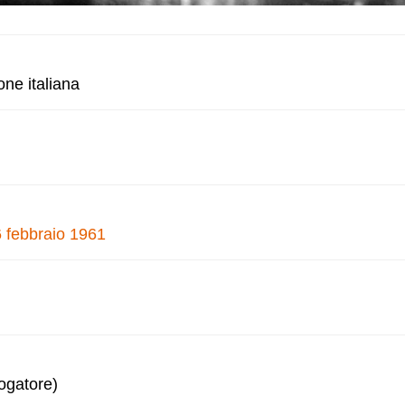
one italiana
6 febbraio 1961
logatore)