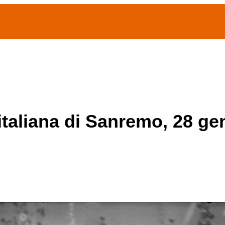
(current)
home
Chi siamo
Archivio Publifoto
Mostre
 italiana di Sanremo, 28 g