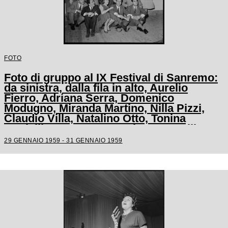
FOTO
Foto di gruppo al IX Festival di Sanremo:
da sinistra, dalla fila in alto, Aurelio
Fierro, Adriana Serra, Domenico
Modugno, Miranda Martino, Nilla Pizzi,
Claudio Villa, Natalino Otto, Tonina
Torrielli, Arturo Testa, Johnny Dorelli,
Anna D'Amico, Teddy Reno, Gino Latilla,
29 GENNAIO 1959 - 31 GENNAIO 1959
Achille Togliani, Betty Curtis, Enzo
Tortora, Fausto Cigliano