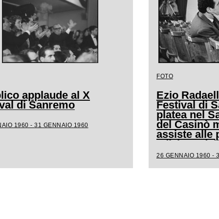
FOTO
lico applaude al X
Ezio Radaell
ival di Sanremo
Festival di 
platea nel S
del Casinò m
AIO 1960 - 31 GENNAIO 1960
assiste alle 
edizione del
canora
26 GENNAIO 1960 - 