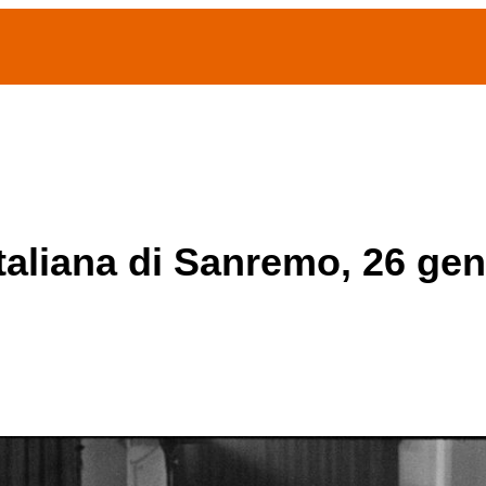
(current)
home
Chi siamo
Archivio Publifoto
Mostre
italiana di Sanremo, 26 ge