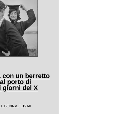
 con un berretto
al porto di
giorni del X
31 GENNAIO 1960