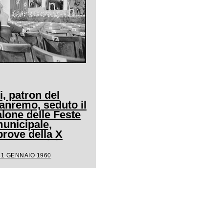
i, patron del
Sanremo, seduto il
alone delle Feste
unicipale,
prove della X
la competizione
31 GENNAIO 1960