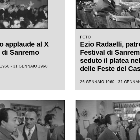
FOTO
o applaude al X
Ezio Radaelli, patr
l di Sanremo
Festival di Sanrem
seduto il platea ne
1960 - 31 GENNAIO 1960
delle Feste del Ca
municipale, assiste
26 GENNAIO 1960 - 31 GENNAI
prove della X ediz
della competizion