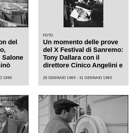
FOTO
on del
Un momento delle prove
o,
del X Festival di Sanremo:
l Salone
Tony Dallara con il
sinò
direttore Cinico Angelini e
 alle
l'orchestra nel Salone
O 1960
26 GENNAIO 1960 - 31 GENNAIO 1960
ione
delle Feste del Casinò
e canora
municipale