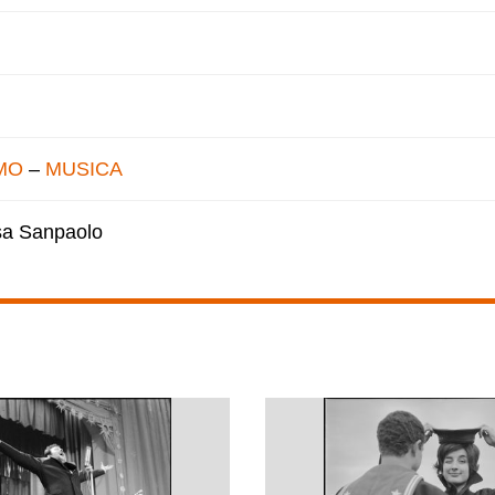
MO
–
MUSICA
esa Sanpaolo