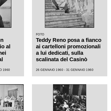
FOTO
un
Teddy Reno posa a fianco
io al
ai cartelloni promozionali
nei
a lui dedicati, sulla
al
scalinata del Casinò
municipale nei giorni del
O 1960
26 GENNAIO 1960 - 31 GENNAIO 1960
X Festival di Sanremo